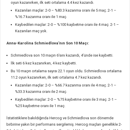
oyun kazanırken, ilk seti ortalama 4.4 kez kazandı.
Kazanılan maçlar: 2-0 – %83.3 kazanma oranı ile 5 maç. 2-1 –
%16.7 kazanma oranı ile 1 maç.
Kaybedilen maçlar: 2-0 – %100 kaybetme oranı ile 4 maç. 2-1 –
Kazanılan maç yok.
Anna-Karolina Schmiedlova’nın Son 10 Maçı:
Schmiedlova son 10 maçın 6’sını kazandı, 4’ünde ise kaybetti.
İlk seti 6 kez kazanırken, 4 kez kaybetti.
Bu 10 maçın ortalama sayısı 22.1 oyun oldu. Schmiedlova ortalama
11.2 oyun kazanırken, ilk seti ortalama 4.7 kez kazandı.
Kazanılan maçlar: 2-0 – %66.7 kazanma oranı ile 4 maç. 2-1 –
%33.3 kazanma oranı ile 2 maç.
Kaybedilen maçlar: 2-0 – %75 kaybetme oranı ile 3 maç. 2-1 –
%25 kaybetme oranı ile 1 maç.
İstatistiklere bakıldığında Hercog ve Schmiedlova son dönemde
birbirine yakın bir performans sergilemiş. Hercog maçları genellikle 2-