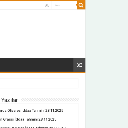
 Yazılar
rda Olivares İddaa Tahmini 28.11.2025
n Grassi İddaa Tahmini 28.11.2025