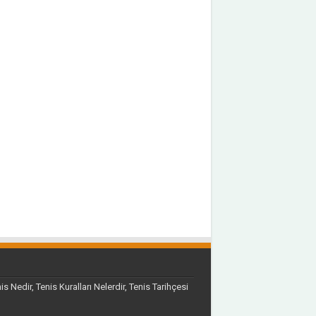
s Nedir, Tenis Kuralları Nelerdir, Tenis Tarihçesi