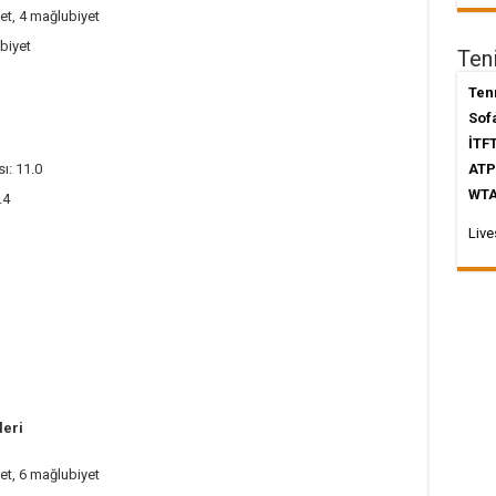
et, 4 mağlubiyet
biyet
Teni
Ten
Sof
İTF
ı: 11.0
ATP
WTA
.4
Live
leri
et, 6 mağlubiyet