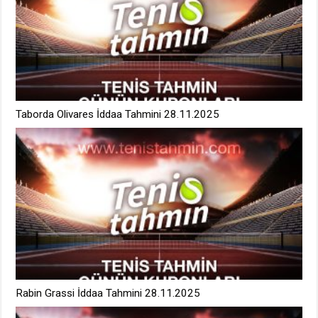
Taborda Olivares İddaa Tahmini 28.11.2025
Rabin Grassi İddaa Tahmini 28.11.2025