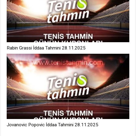
Rabin Grassi İddaa Tahmini 28.11.2025
Jovanovic Popovic İddaa Tahmini 28.11.2025