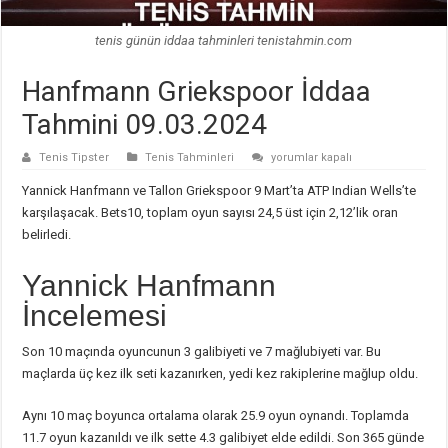
tenis günün iddaa tahminleri tenistahmin.com
Hanfmann Griekspoor İddaa
Tahmini 09.03.2024
Hanfmann
Tenis Tipster
Tenis Tahminleri
yorumlar kapalı
Griekspoor
İddaa
Yannick Hanfmann ve Tallon Griekspoor 9 Mart’ta ATP Indian Wells’te
Tahmini
09.03.2024
karşılaşacak. Bets10, toplam oyun sayısı 24,5 üst için 2,12’lik oran
için
belirledi.
Yannick Hanfmann
İncelemesi
Son 10 maçında oyuncunun 3 galibiyeti ve 7 mağlubiyeti var. Bu
maçlarda üç kez ilk seti kazanırken, yedi kez rakiplerine mağlup oldu.
Aynı 10 maç boyunca ortalama olarak 25.9 oyun oynandı. Toplamda
11.7 oyun kazanıldı ve ilk sette 4.3 galibiyet elde edildi. Son 365 günde