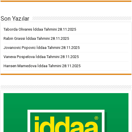
Son Yazılar
Taborda Olivares İddaa Tahmini 28.11.2025
Rabin Grassi İddaa Tahmini 28.11.2025
Jovanovic Popovic İddaa Tahmini 28.11.2025
Vaneva Pospelova İddaa Tahmini 28.11.2025
Hansen Mamedova İddaa Tahmini 28.11.2025