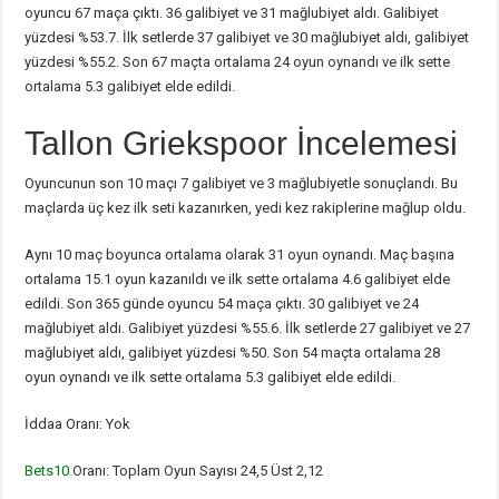
oyuncu 67 maça çıktı. 36 galibiyet ve 31 mağlubiyet aldı. Galibiyet
yüzdesi %53.7. İlk setlerde 37 galibiyet ve 30 mağlubiyet aldı, galibiyet
yüzdesi %55.2. Son 67 maçta ortalama 24 oyun oynandı ve ilk sette
ortalama 5.3 galibiyet elde edildi.
Tallon Griekspoor İncelemesi
Oyuncunun son 10 maçı 7 galibiyet ve 3 mağlubiyetle sonuçlandı. Bu
maçlarda üç kez ilk seti kazanırken, yedi kez rakiplerine mağlup oldu.
Aynı 10 maç boyunca ortalama olarak 31 oyun oynandı. Maç başına
ortalama 15.1 oyun kazanıldı ve ilk sette ortalama 4.6 galibiyet elde
edildi. Son 365 günde oyuncu 54 maça çıktı. 30 galibiyet ve 24
mağlubiyet aldı. Galibiyet yüzdesi %55.6. İlk setlerde 27 galibiyet ve 27
mağlubiyet aldı, galibiyet yüzdesi %50. Son 54 maçta ortalama 28
oyun oynandı ve ilk sette ortalama 5.3 galibiyet elde edildi.
İddaa Oranı: Yok
Bets10
Oranı: Toplam Oyun Sayısı 24,5 Üst 2,12