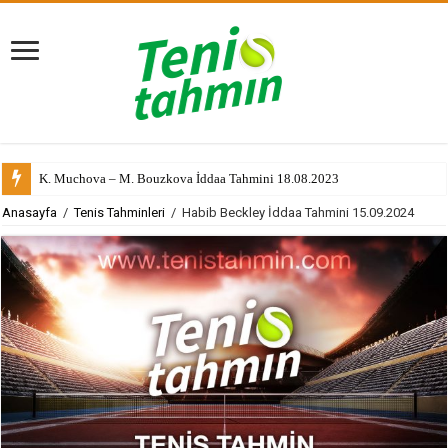
K. Muchova – M. Bouzkova İddaa Tahmini 18.08.2023
Anasayfa
/
Tenis Tahminleri
/
Habib Beckley İddaa Tahmini 15.09.2024