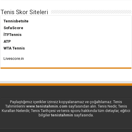
Tenis Skor Siteleri
Tennisbetsite
SofaScore
İTFTennis
ATP
WTA Tennis
Livescore.in
Paylaştığımız içerikler izinsiz kopyalanamaz ve çoğaltılamaz. Tenis
Tahminlerini
www.tenistahmin.com
sayfasından alın. Tenis Nedir, Tenis
Kuralları Nelerdir, Tenis Tarihçesi ve tenis sporu hakkında tüm detaylar, eğitici
bilgiler
tenistahmin
sayfasında.