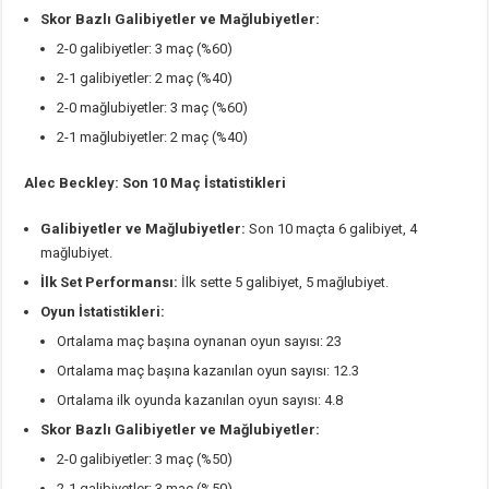
Skor Bazlı Galibiyetler ve Mağlubiyetler:
2-0 galibiyetler: 3 maç (%60)
2-1 galibiyetler: 2 maç (%40)
2-0 mağlubiyetler: 3 maç (%60)
2-1 mağlubiyetler: 2 maç (%40)
Alec Beckley: Son 10 Maç İstatistikleri
Galibiyetler ve Mağlubiyetler:
Son 10 maçta 6 galibiyet, 4
mağlubiyet.
İlk Set Performansı:
İlk sette 5 galibiyet, 5 mağlubiyet.
Oyun İstatistikleri:
Ortalama maç başına oynanan oyun sayısı: 23
Ortalama maç başına kazanılan oyun sayısı: 12.3
Ortalama ilk oyunda kazanılan oyun sayısı: 4.8
Skor Bazlı Galibiyetler ve Mağlubiyetler:
2-0 galibiyetler: 3 maç (%50)
2-1 galibiyetler: 3 maç (%50)