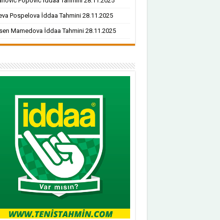
novic Popovic İddaa Tahmini 28.11.2025
va Pospelova İddaa Tahmini 28.11.2025
sen Mamedova İddaa Tahmini 28.11.2025