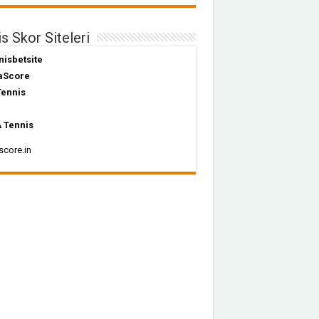
s Skor Siteleri
nisbetsite
aScore
Tennis
 Tennis
score.in