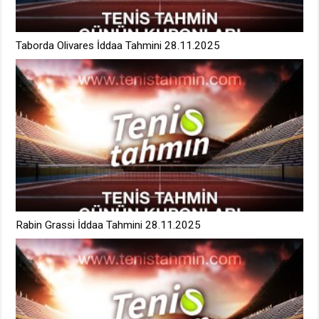
Taborda Olivares İddaa Tahmini 28.11.2025
Rabin Grassi İddaa Tahmini 28.11.2025