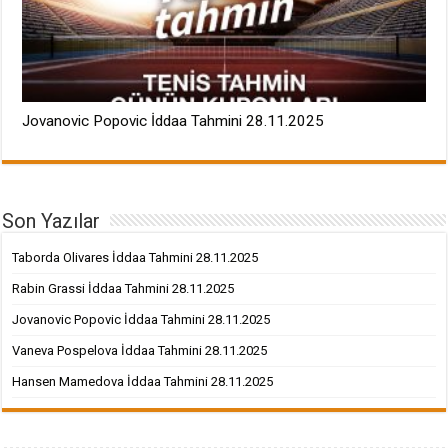
Jovanovic Popovic İddaa Tahmini 28.11.2025
Son Yazılar
Taborda Olivares İddaa Tahmini 28.11.2025
Rabin Grassi İddaa Tahmini 28.11.2025
Jovanovic Popovic İddaa Tahmini 28.11.2025
Vaneva Pospelova İddaa Tahmini 28.11.2025
Hansen Mamedova İddaa Tahmini 28.11.2025