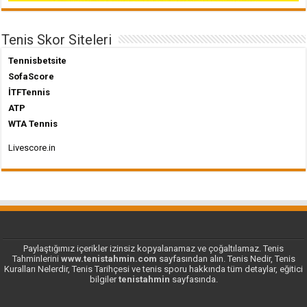
Tenis Skor Siteleri
Tennisbetsite
SofaScore
İTFTennis
ATP
WTA Tennis
Livescore.in
Paylaştığımız içerikler izinsiz kopyalanamaz ve çoğaltılamaz. Tenis
Tahminlerini
www.tenistahmin.com
sayfasından alın. Tenis Nedir, Tenis
Kuralları Nelerdir, Tenis Tarihçesi ve tenis sporu hakkında tüm detaylar, eğitici
bilgiler
tenistahmin
sayfasında.