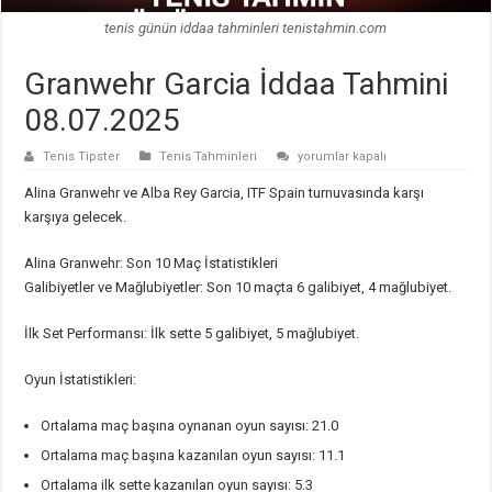
tenis günün iddaa tahminleri tenistahmin.com
Granwehr Garcia İddaa Tahmini
08.07.2025
Granwehr
Tenis Tipster
Tenis Tahminleri
yorumlar kapalı
Garcia
İddaa
Alina Granwehr ve Alba Rey Garcia, ITF Spain turnuvasında karşı
Tahmini
08.07.2025
karşıya gelecek.
için
Alina Granwehr: Son 10 Maç İstatistikleri
Galibiyetler ve Mağlubiyetler: Son 10 maçta 6 galibiyet, 4 mağlubiyet.
İlk Set Performansı: İlk sette 5 galibiyet, 5 mağlubiyet.
Oyun İstatistikleri:
Ortalama maç başına oynanan oyun sayısı: 21.0
Ortalama maç başına kazanılan oyun sayısı: 11.1
Ortalama ilk sette kazanılan oyun sayısı: 5.3