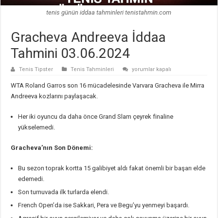
tenis günün iddaa tahminleri tenistahmin.com
Gracheva Andreeva İddaa
Tahmini 03.06.2024
Gracheva
Tenis Tipster
Tenis Tahminleri
yorumlar kapalı
Andreeva
İddaa
WTA Roland Garros son 16 mücadelesinde Varvara Gracheva ile Mirra
Tahmini
03.06.2024
Andreeva kozlarını paylaşacak.
için
Her iki oyuncu da daha önce Grand Slam çeyrek finaline
yükselemedi.
Gracheva’nın Son Dönemi:
Bu sezon toprak kortta 15 galibiyet aldı fakat önemli bir başarı elde
edemedi.
Son turnuvada ilk turlarda elendi.
French Open’da ise Sakkari, Pera ve Begu’yu yenmeyi başardı.