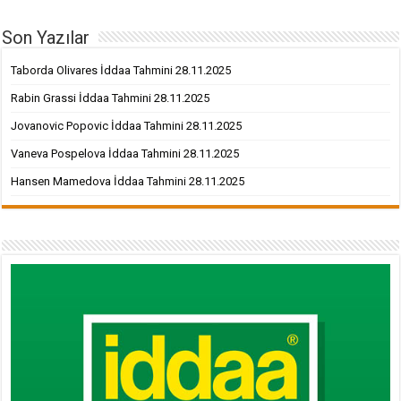
Son Yazılar
Taborda Olivares İddaa Tahmini 28.11.2025
Rabin Grassi İddaa Tahmini 28.11.2025
Jovanovic Popovic İddaa Tahmini 28.11.2025
Vaneva Pospelova İddaa Tahmini 28.11.2025
Hansen Mamedova İddaa Tahmini 28.11.2025