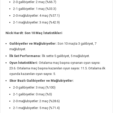
2-0 galibiyetler: 2 maç (%66.7)
2-1 galibiyetler: 1 maç (%33.3)
2-0 mağlubiyetler: 4 maç (%57.1)
2-1 mağlubiyetler: 3 maç (%42.9)
Nick Hardt: Son 10 Maç İstatistikleri
Galibiyetler ve Mağlubiyetler:
Son 10 maçta 3 galibiyet, 7
mağlubiyet.
İlk Set Performansı:
İlk sette 5 galibiyet, 5 mağlubiyet.
Oyun İstatistikleri:
Ortalama maç başına oynanan oyun sayısı:
23.6. Ortalama maç başına kazanılan oyun sayısı: 11.5. Ortalama ilk
oyunda kazanılan oyun sayısı: 5.
Skor Bazlı Galibiyetler ve Mağlubiyetler:
2-0 galibiyetler: 3 maç (%100)
2-1 galibiyetler: 0 maç (%0)
2-0 mağlubiyetler: 2 maç (%28.6)
2-1 mağlubiyetler: 5 maç (%71.4)