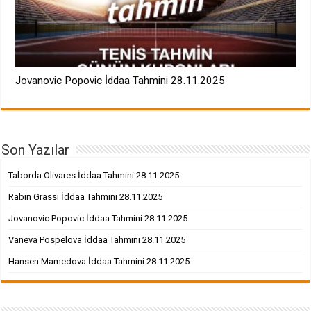
Jovanovic Popovic İddaa Tahmini 28.11.2025
Son Yazılar
Taborda Olivares İddaa Tahmini 28.11.2025
Rabin Grassi İddaa Tahmini 28.11.2025
Jovanovic Popovic İddaa Tahmini 28.11.2025
Vaneva Pospelova İddaa Tahmini 28.11.2025
Hansen Mamedova İddaa Tahmini 28.11.2025