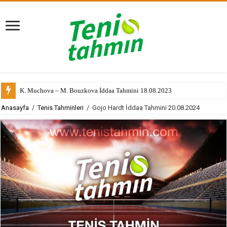
K. Muchova – M. Bouzkova İddaa Tahmini 18.08.2023
Anasayfa
/
Tenis Tahminleri
/
Gojo Hardt İddaa Tahmini 20.08.2024