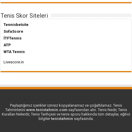
Tenis Skor Siteleri
Tennisbetsite
SofaScore
İTFTennis
ATP
WTA Tennis
Livescore.in
Paylaştığımız içerikler izinsiz kopyalanamaz ve çoğaltılamaz. Tenis
Tahminlerini
www.tenistahmin.com
sayfasından alın. Tenis Nedir, Tenis
Kuralları Nelerdir, Tenis Tarihçesi ve tenis sporu hakkında tüm detaylar, eğitici
bilgiler
tenistahmin
sayfasında.