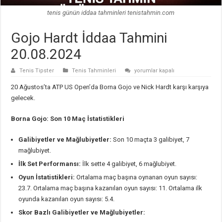
tenis günün iddaa tahminleri tenistahmin.com
Gojo Hardt İddaa Tahmini
20.08.2024
Gojo
Tenis Tipster
Tenis Tahminleri
yorumlar kapalı
Hardt
İddaa
20 Ağustos’ta ATP US Open’da Borna Gojo ve Nick Hardt karşı karşıya
Tahmini
20.08.2024
gelecek.
için
Borna Gojo: Son 10 Maç İstatistikleri
Galibiyetler ve Mağlubiyetler:
Son 10 maçta 3 galibiyet, 7
mağlubiyet.
İlk Set Performansı:
İlk sette 4 galibiyet, 6 mağlubiyet.
Oyun İstatistikleri:
Ortalama maç başına oynanan oyun sayısı:
23.7. Ortalama maç başına kazanılan oyun sayısı: 11. Ortalama ilk
oyunda kazanılan oyun sayısı: 5.4.
Skor Bazlı Galibiyetler ve Mağlubiyetler: