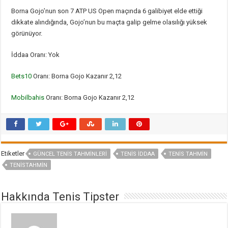
Borna Gojo’nun son 7 ATP US Open maçında 6 galibiyet elde ettiği
dikkate alındığında, Gojo’nun bu maçta galip gelme olasılığı yüksek
görünüyor.
İddaa Oranı: Yok
Bets10
Oranı: Borna Gojo Kazanır 2,12
Mobilbahis
Oranı: Borna Gojo Kazanır 2,12
Etiketler
GÜNCEL TENIS TAHMINLERI
TENIS IDDAA
TENIS TAHMIN
TENISTAHMIN
Hakkında Tenis Tipster