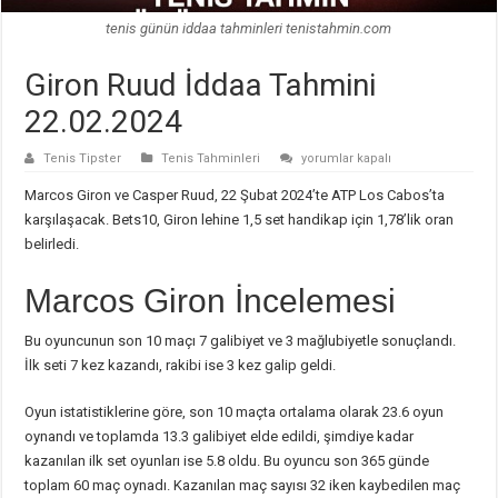
tenis günün iddaa tahminleri tenistahmin.com
Giron Ruud İddaa Tahmini
22.02.2024
Giron
Tenis Tipster
Tenis Tahminleri
yorumlar kapalı
Ruud
İddaa
Marcos Giron ve Casper Ruud, 22 Şubat 2024’te ATP Los Cabos’ta
Tahmini
22.02.2024
karşılaşacak. Bets10, Giron lehine 1,5 set handikap için 1,78’lik oran
için
belirledi.
Marcos Giron İncelemesi
Bu oyuncunun son 10 maçı 7 galibiyet ve 3 mağlubiyetle sonuçlandı.
İlk seti 7 kez kazandı, rakibi ise 3 kez galip geldi.
Oyun istatistiklerine göre, son 10 maçta ortalama olarak 23.6 oyun
oynandı ve toplamda 13.3 galibiyet elde edildi, şimdiye kadar
kazanılan ilk set oyunları ise 5.8 oldu. Bu oyuncu son 365 günde
toplam 60 maç oynadı. Kazanılan maç sayısı 32 iken kaybedilen maç