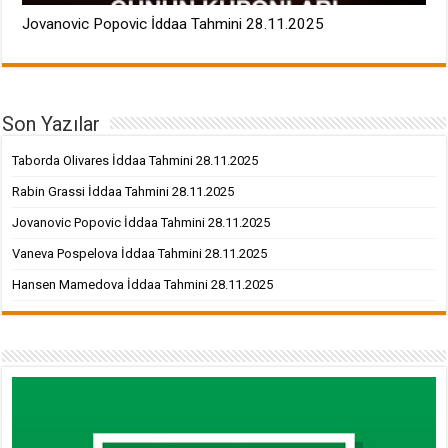
Jovanovic Popovic İddaa Tahmini 28.11.2025
Son Yazılar
Taborda Olivares İddaa Tahmini 28.11.2025
Rabin Grassi İddaa Tahmini 28.11.2025
Jovanovic Popovic İddaa Tahmini 28.11.2025
Vaneva Pospelova İddaa Tahmini 28.11.2025
Hansen Mamedova İddaa Tahmini 28.11.2025