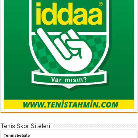
Tenis Skor Siteleri
Tennisbetsite