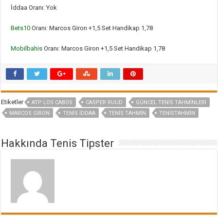
İddaa Oranı: Yok
Bets10
Oranı: Marcos Giron +1,5 Set Handikap 1,78
Mobilbahis
Oranı: Marcos Giron +1,5 Set Handikap 1,78
Etiketler
ATP LOS CABOS
CASPER RUUD
GÜNCEL TENIS TAHMINLERI
MARCOS GIRON
TENIS IDDAA
TENIS TAHMIN
TENISTAHMIN
Hakkında Tenis Tipster