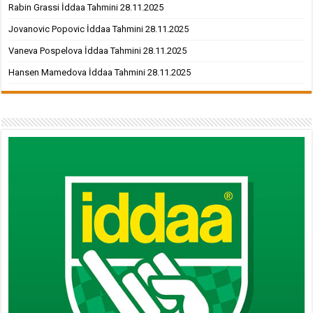
Rabin Grassi İddaa Tahmini 28.11.2025
Jovanovic Popovic İddaa Tahmini 28.11.2025
Vaneva Pospelova İddaa Tahmini 28.11.2025
Hansen Mamedova İddaa Tahmini 28.11.2025