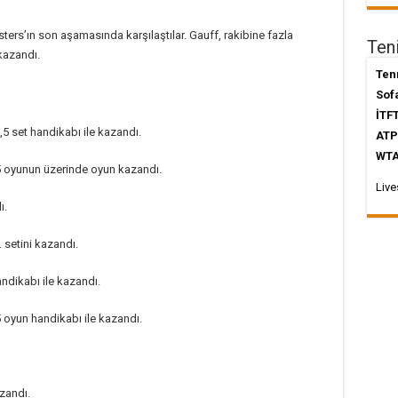
ters’ın son aşamasında karşılaştılar. Gauff, rakibine fazla
Teni
kazandı.
Ten
Sof
İTF
5 set handikabı ile kazandı.
ATP
WTA
 oyunun üzerinde oyun kazandı.
Live
ı.
setini kazandı.
ndikabı ile kazandı.
oyun handikabı ile kazandı.
zandı.