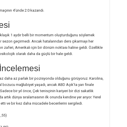
maçının 4’ünde 2:0 kazandı.
esi
aklaşık 1 aydır belli bir momentum oluşturduğunu söylemek
ir sezon geçirmedi. Ancak hatalarından ders çıkarmayı her
aferi, Amerikalı için bir dönüm noktası haline geldi. Özellikle
psikolojik olarak daha da güçlü bir hale geldi.
İncelemesi
iraz daha az parlak bir pozisyonda olduğunu görüyoruz. Karolina,
l bozucu mağlubiyet yaşadı, ancak ABD Açık’ta yarı finale
dece bir yıl önce, Çek tenisçinin kariyeri bir dizi sakatlık
 artık dünya sıralamasının ilk onunda kendine yer arıyor. Yerel
tti ve bir kez daha mücadele becerilerini sergiledi.
1,55)