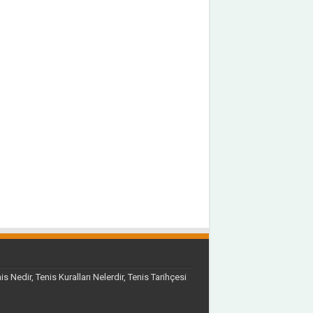
s Nedir, Tenis Kuralları Nelerdir, Tenis Tarihçesi