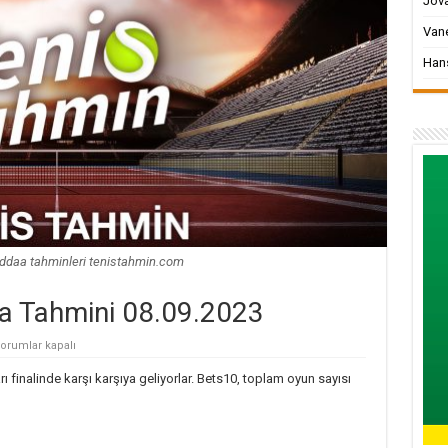
Jova
Vane
Han
iddaa tahminleri tenistahmin.com
a Tahmini 08.09.2023
auff
orumlar kapalı
Muchova
ddaa
finalinde karşı karşıya geliyorlar. Bets10, toplam oyun sayısı
ahmini
8.09.2023
çin