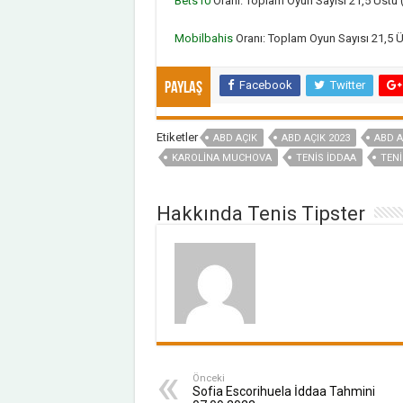
Bets10
Oranı: Toplam Oyun Sayısı 21,5 Üstü 
Mobilbahis
Oranı: Toplam Oyun Sayısı 21,5 Ü
Facebook
Twitter
Paylaş
Etiketler
ABD AÇIK
ABD AÇIK 2023
ABD A
KAROLINA MUCHOVA
TENIS İDDAA
TEN
Hakkında Tenis Tipster
Önceki
Sofia Escorihuela İddaa Tahmini