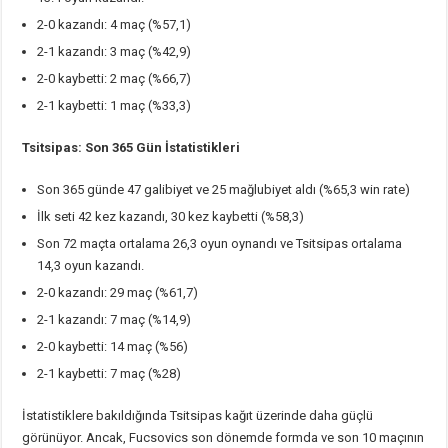
2-0 kazandı: 4 maç (%57,1)
2-1 kazandı: 3 maç (%42,9)
2-0 kaybetti: 2 maç (%66,7)
2-1 kaybetti: 1 maç (%33,3)
Tsitsipas: Son 365 Gün İstatistikleri
Son 365 günde 47 galibiyet ve 25 mağlubiyet aldı (%65,3 win rate)
İlk seti 42 kez kazandı, 30 kez kaybetti (%58,3)
Son 72 maçta ortalama 26,3 oyun oynandı ve Tsitsipas ortalama
14,3 oyun kazandı.
2-0 kazandı: 29 maç (%61,7)
2-1 kazandı: 7 maç (%14,9)
2-0 kaybetti: 14 maç (%56)
2-1 kaybetti: 7 maç (%28)
İstatistiklere bakıldığında Tsitsipas kağıt üzerinde daha güçlü
görünüyor. Ancak, Fucsovics son dönemde formda ve son 10 maçının