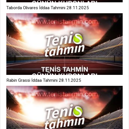
Taborda Olivares İddaa Tahmini 28.11.2025
Rabin Grassi İddaa Tahmini 28.11.2025