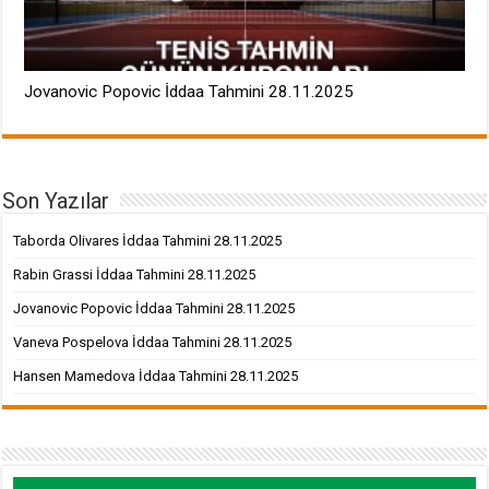
Jovanovic Popovic İddaa Tahmini 28.11.2025
Son Yazılar
Taborda Olivares İddaa Tahmini 28.11.2025
Rabin Grassi İddaa Tahmini 28.11.2025
Jovanovic Popovic İddaa Tahmini 28.11.2025
Vaneva Pospelova İddaa Tahmini 28.11.2025
Hansen Mamedova İddaa Tahmini 28.11.2025