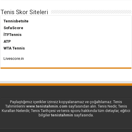
Tenis Skor Siteleri
Tennisbetsite
SofaScore
İTFTennis
ATP
WTA Tennis
Livescore.in
Paylaştığımız içerikler izinsiz kopyalanamaz ve çoğaltılamaz. Tenis
Tahminlerini
www.tenistahmin.com
sayfasından alın. Tenis Nedir, Tenis
Kuralları Nelerdir, Tenis Tarihçesi ve tenis sporu hakkında tüm detaylar, eğitici
bilgiler
tenistahmin
sayfasında.