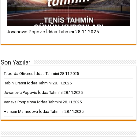
Jovanovic Popovic İddaa Tahmini 28.11.2025
Son Yazılar
Taborda Olivares İddaa Tahmini 28.11.2025
Rabin Grassi İddaa Tahmini 28.11.2025
Jovanovic Popovic İddaa Tahmini 28.11.2025
Vaneva Pospelova İddaa Tahmini 28.11.2025
Hansen Mamedova İddaa Tahmini 28.11.2025