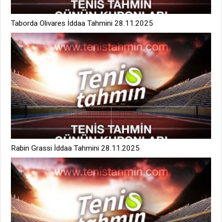
Taborda Olivares İddaa Tahmini 28.11.2025
Rabin Grassi İddaa Tahmini 28.11.2025