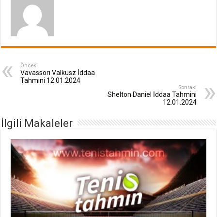
Önceki
Vavassori Valkusz İddaa
Tahmini 12.01.2024
Sonraki
Shelton Daniel İddaa Tahmini
12.01.2024
İlgili Makaleler