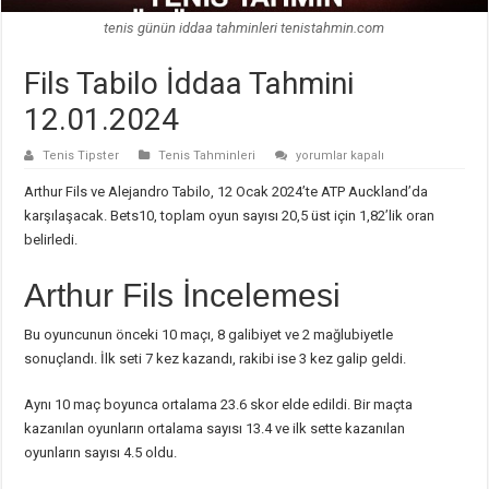
tenis günün iddaa tahminleri tenistahmin.com
Fils Tabilo İddaa Tahmini
12.01.2024
Fils
Tenis Tipster
Tenis Tahminleri
yorumlar kapalı
Tabilo
İddaa
Arthur Fils ve Alejandro Tabilo, 12 Ocak 2024’te ATP Auckland’da
Tahmini
12.01.2024
karşılaşacak. Bets10, toplam oyun sayısı 20,5 üst için 1,82’lik oran
için
belirledi.
Arthur Fils İncelemesi
Bu oyuncunun önceki 10 maçı, 8 galibiyet ve 2 mağlubiyetle
sonuçlandı. İlk seti 7 kez kazandı, rakibi ise 3 kez galip geldi.
Aynı 10 maç boyunca ortalama 23.6 skor elde edildi. Bir maçta
kazanılan oyunların ortalama sayısı 13.4 ve ilk sette kazanılan
oyunların sayısı 4.5 oldu.