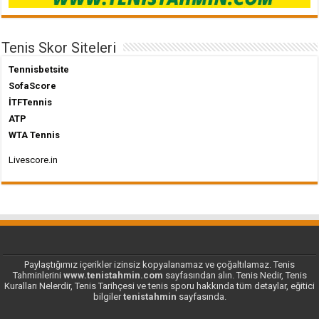
Tenis Skor Siteleri
Tennisbetsite
SofaScore
İTFTennis
ATP
WTA Tennis
Livescore.in
Paylaştığımız içerikler izinsiz kopyalanamaz ve çoğaltılamaz. Tenis
Tahminlerini
www.tenistahmin.com
sayfasından alın. Tenis Nedir, Tenis
Kuralları Nelerdir, Tenis Tarihçesi ve tenis sporu hakkında tüm detaylar, eğitici
bilgiler
tenistahmin
sayfasında.