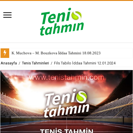
K. Muchova – M. Bouzkova İddaa Tahmini 18.08.2023
Anasayfa
/
Tenis Tahminleri
/
Fils Tabilo İddaa Tahmini 12.01.2024