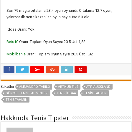
Son 79 maçta ortalama 23.4 oyun oynandı. Ortalama 12.7 oyun,
yalnızca ilk sette kazanılan oyun sayısı ise 5.3 oldu.
İddaa Oranı: Yok
Bets10
Oranı: Toplam Oyun Sayısı 20.5 Üst 1,82
Mobilbahis
Oranı: Toplam Oyun Sayısı 20.5 Üst 1,82
Etiketler
ALEJANDRO TABILO
ARTHUR FILS
ATP AUCKLAND
GÜNCEL TENIS TAHMINLERI
TENIS IDDAA
TENIS TAHMIN
TENISTAHMIN
Hakkında Tenis Tipster