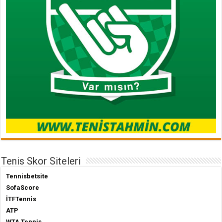
Tenis Skor Siteleri
Tennisbetsite
SofaScore
İTFTennis
ATP
WTA Tennis