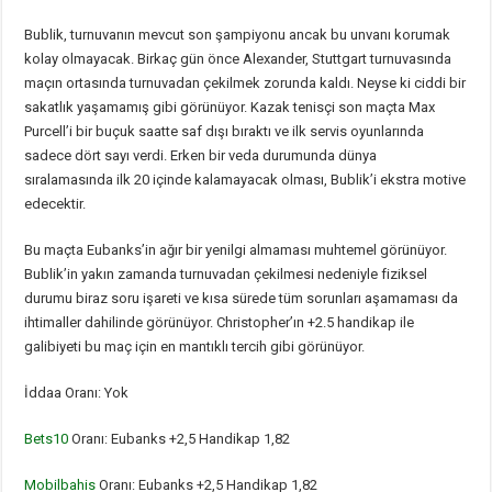
Bublik, turnuvanın mevcut son şampiyonu ancak bu unvanı korumak
kolay olmayacak. Birkaç gün önce Alexander, Stuttgart turnuvasında
maçın ortasında turnuvadan çekilmek zorunda kaldı. Neyse ki ciddi bir
sakatlık yaşamamış gibi görünüyor. Kazak tenisçi son maçta Max
Purcell’i bir buçuk saatte saf dışı bıraktı ve ilk servis oyunlarında
sadece dört sayı verdi. Erken bir veda durumunda dünya
sıralamasında ilk 20 içinde kalamayacak olması, Bublik’i ekstra motive
edecektir.
Bu maçta Eubanks’in ağır bir yenilgi almaması muhtemel görünüyor.
Bublik’in yakın zamanda turnuvadan çekilmesi nedeniyle fiziksel
durumu biraz soru işareti ve kısa sürede tüm sorunları aşamaması da
ihtimaller dahilinde görünüyor. Christopher’ın +2.5 handikap ile
galibiyeti bu maç için en mantıklı tercih gibi görünüyor.
İddaa Oranı: Yok
Bets10
Oranı: Eubanks +2,5 Handikap 1,82
Mobilbahis
Oranı: Eubanks +2,5 Handikap 1,82