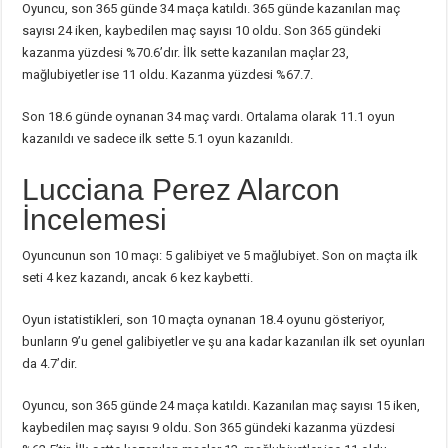
Oyuncu, son 365 günde 34 maça katıldı. 365 günde kazanılan maç
sayısı 24 iken, kaybedilen maç sayısı 10 oldu. Son 365 gündeki
kazanma yüzdesi %70.6’dır. İlk sette kazanılan maçlar 23,
mağlubiyetler ise 11 oldu. Kazanma yüzdesi %67.7.
Son 18.6 günde oynanan 34 maç vardı. Ortalama olarak 11.1 oyun
kazanıldı ve sadece ilk sette 5.1 oyun kazanıldı.
Lucciana Perez Alarcon
İncelemesi
Oyuncunun son 10 maçı: 5 galibiyet ve 5 mağlubiyet. Son on maçta ilk
seti 4 kez kazandı, ancak 6 kez kaybetti.
Oyun istatistikleri, son 10 maçta oynanan 18.4 oyunu gösteriyor,
bunların 9’u genel galibiyetler ve şu ana kadar kazanılan ilk set oyunları
da 4.7’dir.
Oyuncu, son 365 günde 24 maça katıldı. Kazanılan maç sayısı 15 iken,
kaybedilen maç sayısı 9 oldu. Son 365 gündeki kazanma yüzdesi