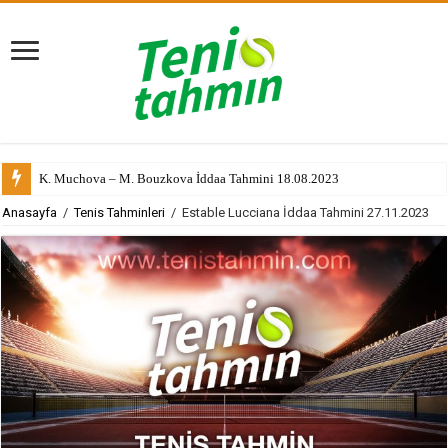
K. Muchova – M. Bouzkova İddaa Tahmini 18.08.2023
Anasayfa
/
Tenis Tahminleri
/
Estable Lucciana İddaa Tahmini 27.11.2023