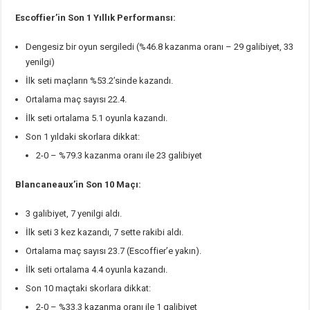
Escoffier’in Son 1 Yıllık Performansı:
Dengesiz bir oyun sergiledi (%46.8 kazanma oranı – 29 galibiyet, 33
yenilgi)
İlk seti maçların %53.2’sinde kazandı.
Ortalama maç sayısı 22.4.
İlk seti ortalama 5.1 oyunla kazandı.
Son 1 yıldaki skorlara dikkat:
2-0 – %79.3 kazanma oranı ile 23 galibiyet
Blancaneaux’in Son 10 Maçı:
3 galibiyet, 7 yenilgi aldı.
İlk seti 3 kez kazandı, 7 sette rakibi aldı.
Ortalama maç sayısı 23.7 (Escoffier’e yakın).
İlk seti ortalama 4.4 oyunla kazandı.
Son 10 maçtaki skorlara dikkat:
2-0 – %33.3 kazanma oranı ile 1 galibiyet