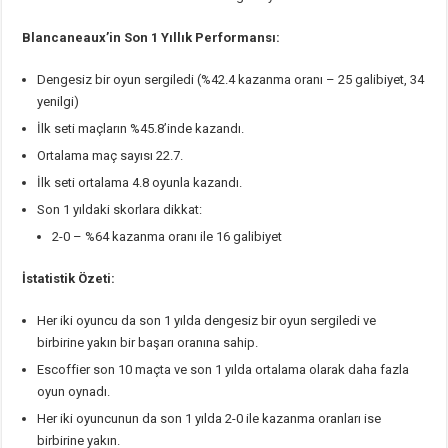
Blancaneaux’in Son 1 Yıllık Performansı:
Dengesiz bir oyun sergiledi (%42.4 kazanma oranı – 25 galibiyet, 34
yenilgi)
İlk seti maçların %45.8’inde kazandı.
Ortalama maç sayısı 22.7.
İlk seti ortalama 4.8 oyunla kazandı.
Son 1 yıldaki skorlara dikkat:
2-0 – %64 kazanma oranı ile 16 galibiyet
İstatistik Özeti:
Her iki oyuncu da son 1 yılda dengesiz bir oyun sergiledi ve
birbirine yakın bir başarı oranına sahip.
Escoffier son 10 maçta ve son 1 yılda ortalama olarak daha fazla
oyun oynadı.
Her iki oyuncunun da son 1 yılda 2-0 ile kazanma oranları ise
birbirine yakın.