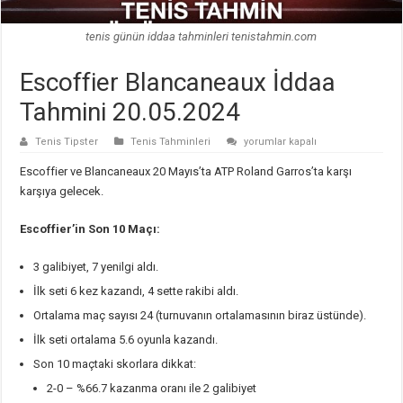
tenis günün iddaa tahminleri tenistahmin.com
Escoffier Blancaneaux İddaa
Tahmini 20.05.2024
Escoffier
Tenis Tipster
Tenis Tahminleri
yorumlar kapalı
Blancaneaux
İddaa
Escoffier ve Blancaneaux 20 Mayıs’ta ATP Roland Garros’ta karşı
Tahmini
20.05.2024
karşıya gelecek.
için
Escoffier’in Son 10 Maçı:
3 galibiyet, 7 yenilgi aldı.
İlk seti 6 kez kazandı, 4 sette rakibi aldı.
Ortalama maç sayısı 24 (turnuvanın ortalamasının biraz üstünde).
İlk seti ortalama 5.6 oyunla kazandı.
Son 10 maçtaki skorlara dikkat:
2-0 – %66.7 kazanma oranı ile 2 galibiyet