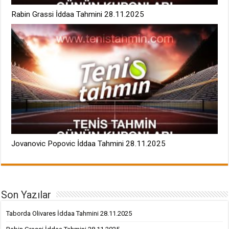
Rabin Grassi İddaa Tahmini 28.11.2025
Jovanovic Popovic İddaa Tahmini 28.11.2025
Son Yazılar
Taborda Olivares İddaa Tahmini 28.11.2025