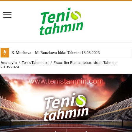
K. Muchova – M. Bouzkova İddaa Tahmini 18.08.2023
Anasayfa
/
Tenis Tahminleri
/
Escoffier Blancaneaux İddaa Tahmini
20.05.2024