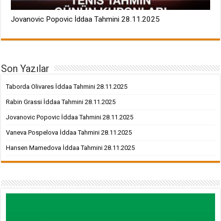
Jovanovic Popovic İddaa Tahmini 28.11.2025
Son Yazılar
Taborda Olivares İddaa Tahmini 28.11.2025
Rabin Grassi İddaa Tahmini 28.11.2025
Jovanovic Popovic İddaa Tahmini 28.11.2025
Vaneva Pospelova İddaa Tahmini 28.11.2025
Hansen Mamedova İddaa Tahmini 28.11.2025