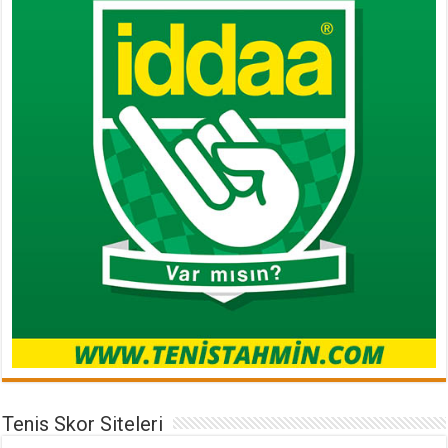
Tenis Skor Siteleri