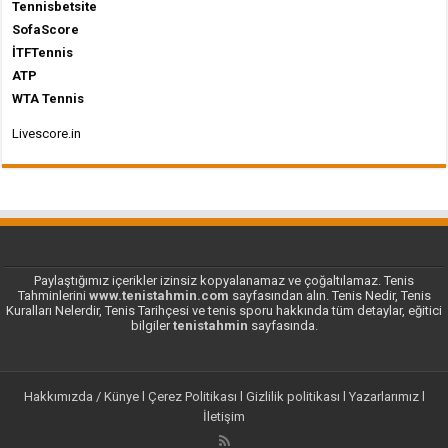
Tennisbetsite
SofaScore
İTFTennis
ATP
WTA Tennis
Livescore.in
Paylaştığımız içerikler izinsiz kopyalanamaz ve çoğaltılamaz. Tenis
Tahminlerini
www.tenistahmin.com
sayfasından alın. Tenis Nedir, Tenis
Kuralları Nelerdir, Tenis Tarihçesi ve tenis sporu hakkında tüm detaylar, eğitici
bilgiler
tenistahmin
sayfasında.
Hakkımızda / Künye
l
Çerez Politikası
l
Gizlilik politikası
l
Yazarlarımız
l
İletişim