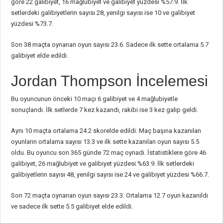
göre 22 galibiyet, 16 mağlubiyet ve galibiyet yüzdesi %57.9. İlk
setlerdeki galibiyetlerin sayısı 28, yenilgi sayısı ise 10 ve galibiyet
yüzdesi %73.7.
Son 38 maçta oynanan oyun sayısı 23.6. Sadece ilk sette ortalama 5.7
galibiyet elde edildi.
Jordan Thompson İncelemesi
Bu oyuncunun önceki 10 maçı 6 galibiyet ve 4 mağlubiyetle
sonuçlandı. İlk setlerde 7 kez kazandı, rakibi ise 3 kez galip geldi.
Aynı 10 maçta ortalama 24.2 skorelde edildi. Maç başına kazanılan
oyunların ortalama sayısı 13.3 ve ilk sette kazanılan oyun sayısı 5.5
oldu. Bu oyuncu son 365 günde 72 maç oynadı. İstatistiklere göre 46
galibiyet, 26 mağlubiyet ve galibiyet yüzdesi %63.9. İlk setlerdeki
galibiyetlerin sayısı 48, yenilgi sayısı ise 24 ve galibiyet yüzdesi %66.7.
Son 72 maçta oynanan oyun sayısı 23.3. Ortalama 12.7 oyun kazanıldı
ve sadece ilk sette 5.5 galibiyet elde edildi.