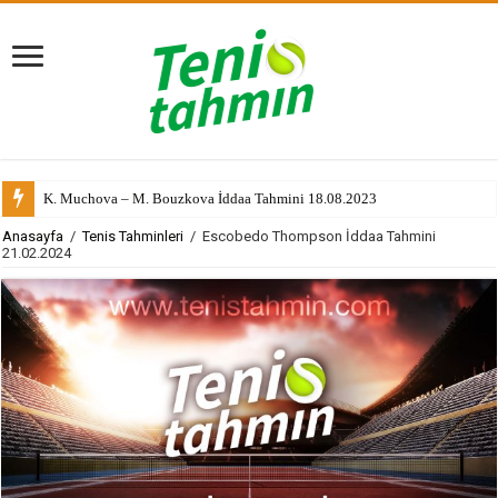
K. Muchova – M. Bouzkova İddaa Tahmini 18.08.2023
Anasayfa
/
Tenis Tahminleri
/
Escobedo Thompson İddaa Tahmini
21.02.2024