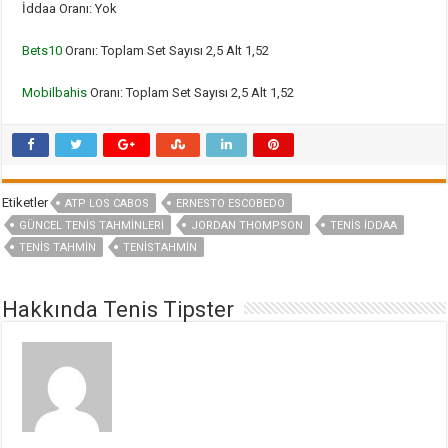
İddaa Oranı: Yok
Bets10
Oranı: Toplam Set Sayısı 2,5 Alt 1,52
Mobilbahis
Oranı: Toplam Set Sayısı 2,5 Alt 1,52
Etiketler
ATP LOS CABOS
ERNESTO ESCOBEDO
GÜNCEL TENIS TAHMINLERI
JORDAN THOMPSON
TENIS IDDAA
TENIS TAHMIN
TENISTAHMIN
Hakkında Tenis Tipster