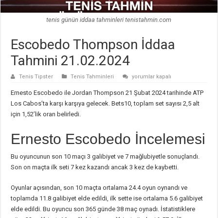
tenis günün iddaa tahminleri tenistahmin.com
Escobedo Thompson İddaa
Tahmini 21.02.2024
Escobedo
Tenis Tipster
Tenis Tahminleri
yorumlar kapalı
Thompson
İddaa
Ernesto Escobedo ile Jordan Thompson 21 Şubat 2024 tarihinde ATP
Tahmini
21.02.2024
Los Cabos’ta karşı karşıya gelecek. Bets10, toplam set sayısı 2,5 alt
için
için 1,52’lik oran belirledi.
Ernesto Escobedo İncelemesi
Bu oyuncunun son 10 maçı 3 galibiyet ve 7 mağlubiyetle sonuçlandı.
Son on maçta ilk seti 7 kez kazandı ancak 3 kez de kaybetti.
Oyunlar açısından, son 10 maçta ortalama 24.4 oyun oynandı ve
toplamda 11.8 galibiyet elde edildi, ilk sette ise ortalama 5.6 galibiyet
elde edildi. Bu oyuncu son 365 günde 38 maç oynadı. İstatistiklere