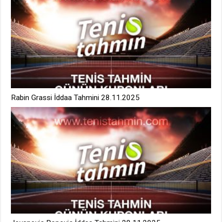
Rabin Grassi İddaa Tahmini 28.11.2025