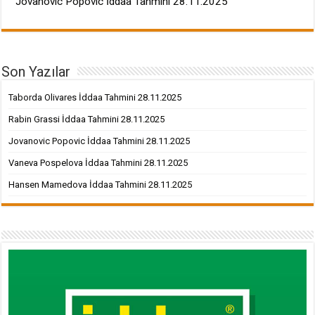
Jovanovic Popovic İddaa Tahmini 28.11.2025
Son Yazılar
Taborda Olivares İddaa Tahmini 28.11.2025
Rabin Grassi İddaa Tahmini 28.11.2025
Jovanovic Popovic İddaa Tahmini 28.11.2025
Vaneva Pospelova İddaa Tahmini 28.11.2025
Hansen Mamedova İddaa Tahmini 28.11.2025