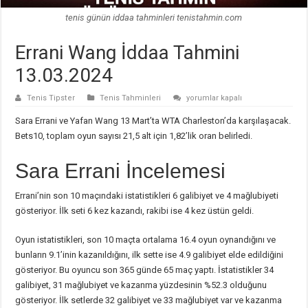
tenis günün iddaa tahminleri tenistahmin.com
Errani Wang İddaa Tahmini
13.03.2024
Errani
Tenis Tipster
Tenis Tahminleri
yorumlar kapalı
Wang
İddaa
Sara Errani ve Yafan Wang 13 Mart’ta WTA Charleston’da karşılaşacak.
Tahmini
13.03.2024
Bets10, toplam oyun sayısı 21,5 alt için 1,82’lik oran belirledi.
için
Sara Errani İncelemesi
Errani’nin son 10 maçındaki istatistikleri 6 galibiyet ve 4 mağlubiyeti
gösteriyor. İlk seti 6 kez kazandı, rakibi ise 4 kez üstün geldi.
Oyun istatistikleri, son 10 maçta ortalama 16.4 oyun oynandığını ve
bunların 9.1’inin kazanıldığını, ilk sette ise 4.9 galibiyet elde edildiğini
gösteriyor. Bu oyuncu son 365 günde 65 maç yaptı. İstatistikler 34
galibiyet, 31 mağlubiyet ve kazanma yüzdesinin %52.3 olduğunu
gösteriyor. İlk setlerde 32 galibiyet ve 33 mağlubiyet var ve kazanma