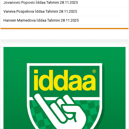
Jovanovic Popovic İddaa Tahmini 28.11.2025
Vaneva Pospelova İddaa Tahmini 28.11.2025
Hansen Mamedova İddaa Tahmini 28.11.2025