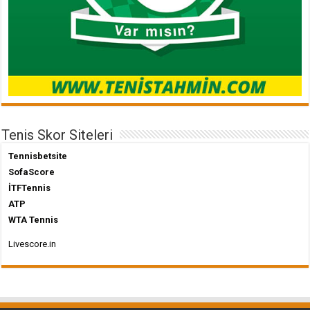
Tenis Skor Siteleri
Tennisbetsite
SofaScore
İTFTennis
ATP
WTA Tennis
Livescore.in