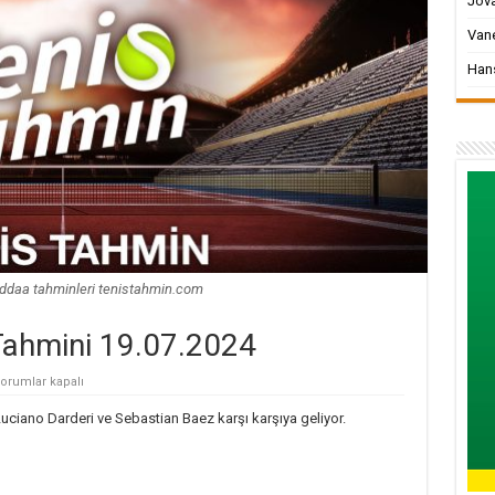
Jova
Vane
Han
iddaa tahminleri tenistahmin.com
Tahmini 19.07.2024
arderi
orumlar kapalı
aez
ddaa
uciano Darderi ve Sebastian Baez karşı karşıya geliyor.
ahmini
9.07.2024
çin