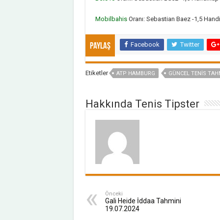
Mobilbahis
Oranı: Sebastian Baez -1,5 Hand
Facebook
Twitter
Paylaş
Etiketler
ATP HAMBURG
GÜNCEL TENIS TAH
Hakkında Tenis Tipster
Önceki
Gali Heide İddaa Tahmini
19.07.2024