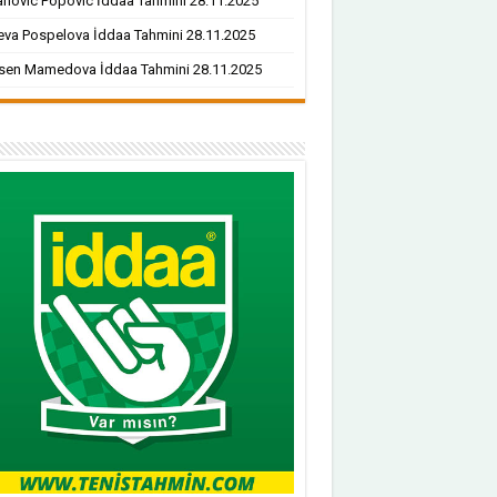
novic Popovic İddaa Tahmini 28.11.2025
va Pospelova İddaa Tahmini 28.11.2025
sen Mamedova İddaa Tahmini 28.11.2025