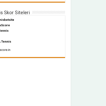
s Skor Siteleri
nisbetsite
aScore
Tennis
 Tennis
score.in