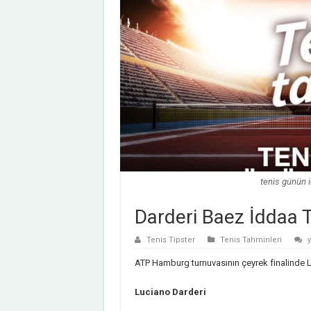
tenis günün 
Darderi Baez İddaa 
D
Tenis Tipster
Tenis Tahminleri
y
B
İ
ATP Hamburg turnuvasının çeyrek finalinde L
T
1
i
Luciano Darderi