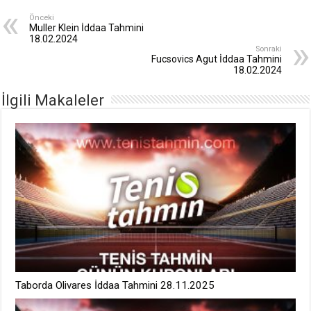
Önceki
Muller Klein İddaa Tahmini
18.02.2024
Sonraki
Fucsovics Agut İddaa Tahmini
18.02.2024
İlgili Makaleler
Taborda Olivares İddaa Tahmini 28.11.2025