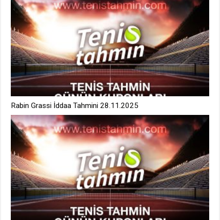
Rabin Grassi İddaa Tahmini 28.11.2025