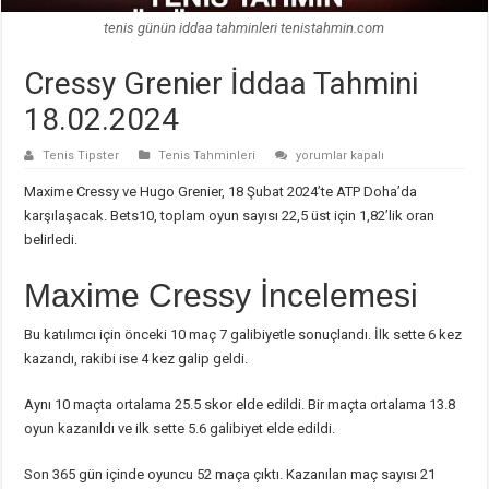
tenis günün iddaa tahminleri tenistahmin.com
Cressy Grenier İddaa Tahmini
18.02.2024
Cressy
Tenis Tipster
Tenis Tahminleri
yorumlar kapalı
Grenier
İddaa
Maxime Cressy ve Hugo Grenier, 18 Şubat 2024’te ATP Doha’da
Tahmini
18.02.2024
karşılaşacak. Bets10, toplam oyun sayısı 22,5 üst için 1,82’lik oran
için
belirledi.
Maxime Cressy İncelemesi
Bu katılımcı için önceki 10 maç 7 galibiyetle sonuçlandı. İlk sette 6 kez
kazandı, rakibi ise 4 kez galip geldi.
Aynı 10 maçta ortalama 25.5 skor elde edildi. Bir maçta ortalama 13.8
oyun kazanıldı ve ilk sette 5.6 galibiyet elde edildi.
Son 365 gün içinde oyuncu 52 maça çıktı. Kazanılan maç sayısı 21