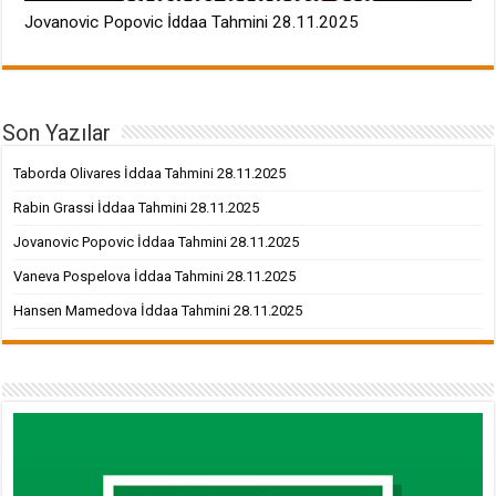
Jovanovic Popovic İddaa Tahmini 28.11.2025
Son Yazılar
Taborda Olivares İddaa Tahmini 28.11.2025
Rabin Grassi İddaa Tahmini 28.11.2025
Jovanovic Popovic İddaa Tahmini 28.11.2025
Vaneva Pospelova İddaa Tahmini 28.11.2025
Hansen Mamedova İddaa Tahmini 28.11.2025