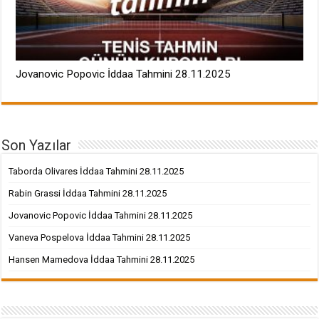
Jovanovic Popovic İddaa Tahmini 28.11.2025
Son Yazılar
Taborda Olivares İddaa Tahmini 28.11.2025
Rabin Grassi İddaa Tahmini 28.11.2025
Jovanovic Popovic İddaa Tahmini 28.11.2025
Vaneva Pospelova İddaa Tahmini 28.11.2025
Hansen Mamedova İddaa Tahmini 28.11.2025