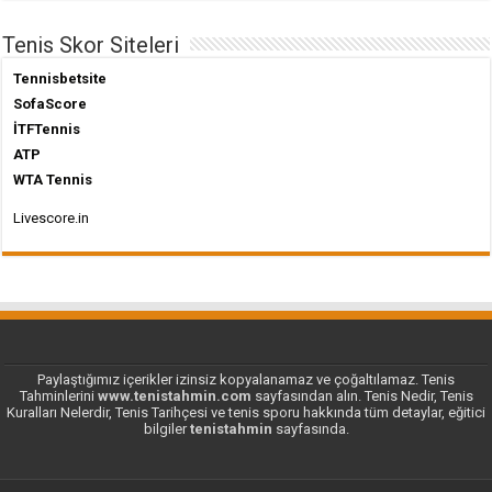
Tenis Skor Siteleri
Tennisbetsite
SofaScore
İTFTennis
ATP
WTA Tennis
Livescore.in
Paylaştığımız içerikler izinsiz kopyalanamaz ve çoğaltılamaz. Tenis
Tahminlerini
www.tenistahmin.com
sayfasından alın. Tenis Nedir, Tenis
Kuralları Nelerdir, Tenis Tarihçesi ve tenis sporu hakkında tüm detaylar, eğitici
bilgiler
tenistahmin
sayfasında.