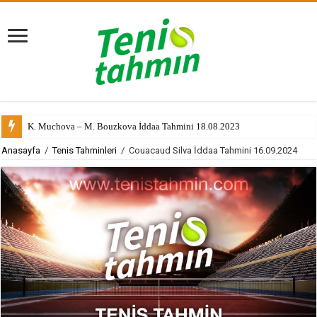
K. Muchova – M. Bouzkova İddaa Tahmini 18.08.2023
Anasayfa
/
Tenis Tahminleri
/
Couacaud Silva İddaa Tahmini 16.09.2024