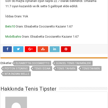
Son 56 maçta oynanan oyun sayısı 22.7 olarak belirlendi. Ortalama
11.7 oyun kazanıldı ve ilk sette 5 galibiyet elde edildi.
İddaa Oranı: Yok
Bets10
Oranı: Elisabetta Cocciaretto Kazanır 1.67
Mobilbahis
Oranı: Elisabetta Cocciaretto Kazanır 1.67
Etiketler
ELISABETTA COCCIARETTO
GÜNCEL TENIS TAHMINLERI
PEYTON STEARNS
TENIS IDDAA
TENIS TAHMIN
TENISTAHMIN
WTA INDIAN WELLS
Hakkında Tenis Tipster