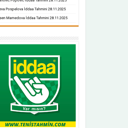
novic Popovic İddaa Tahmini 28.11.2025
va Pospelova İddaa Tahmini 28.11.2025
sen Mamedova İddaa Tahmini 28.11.2025