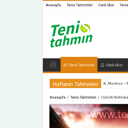
Anasayfa
Tenis Tahminleri
Canlı Skor
Teni
Tenis Tahminleri
Canlı Skor
Haftanın Tahminleri
K. Muchova – M
Anasayfa
/
Tenis Tahminleri
/
Cobolli Nishiok