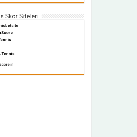
s Skor Siteleri
nisbetsite
aScore
Tennis
 Tennis
score.in