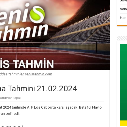
Jova
Vane
Han
iddaa tahminleri tenistahmin.com
daa Tahmini 21.02.2024
obolli
orumlar kapalı
ishioka
ddaa
at 2024 tarihinde ATP Los Cabos’ta karşılaşacak. Bets10, Flavio
ahmini
1.02.2024
an belirledi.
çin