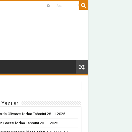
 Yazılar
rda Olivares İddaa Tahmini 28.11.2025
n Grassi İddaa Tahmini 28.11.2025