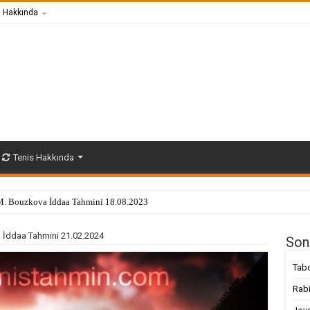
s Hakkında
Tenis Hakkında
. Bouzkova İddaa Tahmini 18.08.2023
a İddaa Tahmini 21.02.2024
Son
Tabo
Rabi