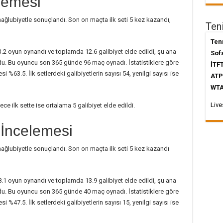
elemesi
ağlubiyetle sonuçlandı. Son on maçta ilk seti 5 kez kazandı,
Teni
Ten
.2 oyun oynandı ve toplamda 12.6 galibiyet elde edildi, şu ana
Sof
oldu. Bu oyuncu son 365 günde 96 maç oynadı. İstatistiklere göre
İTF
i %63.5. İlk setlerdeki galibiyetlerin sayısı 54, yenilgi sayısı ise
ATP
WTA
Live
 ilk sette ise ortalama 5 galibiyet elde edildi.
 İncelemesi
ağlubiyetle sonuçlandı. Son on maçta ilk seti 5 kez kazandı
.1 oyun oynandı ve toplamda 13.9 galibiyet elde edildi, şu ana
oldu. Bu oyuncu son 365 günde 40 maç oynadı. İstatistiklere göre
i %47.5. İlk setlerdeki galibiyetlerin sayısı 15, yenilgi sayısı ise