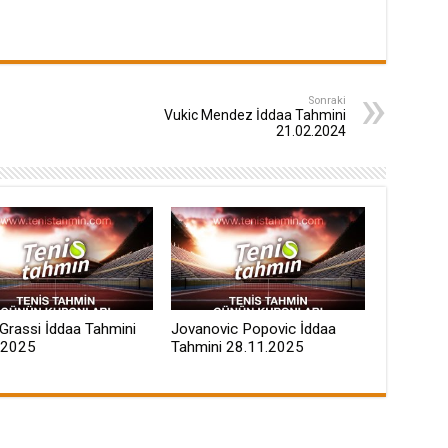
Sonraki
Vukic Mendez İddaa Tahmini
21.02.2024
Grassi İddaa Tahmini
Jovanovic Popovic İddaa
.2025
Tahmini 28.11.2025