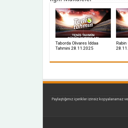
Taborda Olivares İddaa
Rabin 
Tahmini 28.11.2025
28.11
Paylaştığımız içerikler izinsiz kopyalanamaz ve