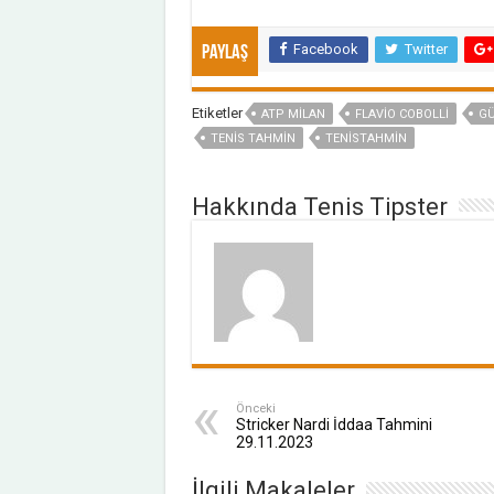
Facebook
Twitter
Paylaş
Etiketler
ATP MILAN
FLAVIO COBOLLI
GÜ
TENIS TAHMIN
TENISTAHMIN
Hakkında Tenis Tipster
Önceki
Stricker Nardi İddaa Tahmini
29.11.2023
İlgili Makaleler