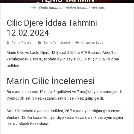
tenis günün iddaa tahminleri tenistahmin.com
Cilic Djere İddaa Tahmini
12.02.2024
Cilic
Tenis Tipster
Tenis Tahminleri
yorumlar kapalı
Djere
İddaa
Marin Cilic ve Laslo Djere, 12 Şubat 2024’te ATP Buenos Aires’te
Tahmini
12.02.2024
karşılaşacak. Bets10, toplam oyun sayısı 20,5 üst için 1,82’lik oran
için
belirledi.
Marin Cilic İncelemesi
Bu oyuncunun son 10 maçı 3 galibiyet ve 7 mağlubiyetle sonuçlandı.
Oyuncu ilk seti 3 kez kazandı, rakibi ise 7 kez galip geldi.
Son 10 maçtaki oyun istatistikleri, 26.7 oyun oynandığını gösteriyor.
Bunların 12.7’si kazanıldı, şimdiye kadar kazanılan ilk set oyun sayısı
ise 4.2 olarak hesaplandı.