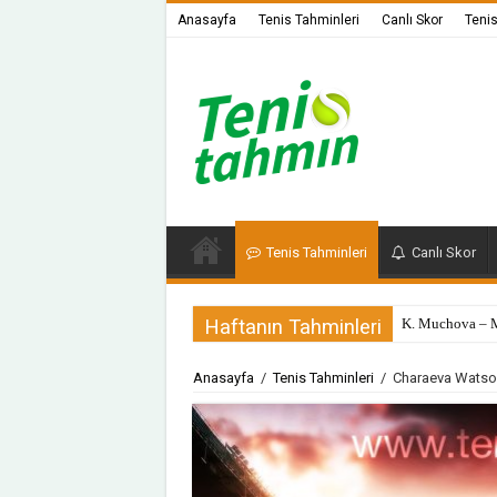
Anasayfa
Tenis Tahminleri
Canlı Skor
Teni
Tenis Tahminleri
Canlı Skor
Haftanın Tahminleri
K. Muchova – M
Anasayfa
/
Tenis Tahminleri
/
Charaeva Watson