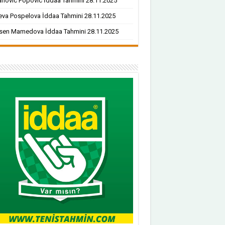
novic Popovic İddaa Tahmini 28.11.2025
va Pospelova İddaa Tahmini 28.11.2025
sen Mamedova İddaa Tahmini 28.11.2025