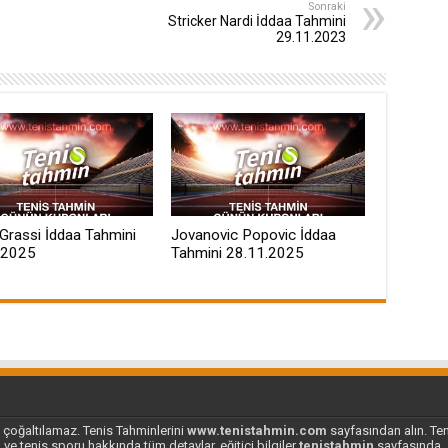
Sonraki
Stricker Nardi İddaa Tahmini
29.11.2023
Grassi İddaa Tahmini
Jovanovic Popovic İddaa
.2025
Tahmini 28.11.2025
 çoğaltılamaz. Tenis Tahminlerini
www.tenistahmin.com
sayfasından alın. Teni
ve tenis sporu hakkında tüm detaylar, eğitici bilgiler
tenistahmin
sayfasında.