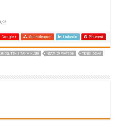
1,92
Google +
Stumbleupon
LinkedIn
Pinterest
ÜNCEL TENIS TAHMINLERI
HEATHER WATSON
TENIS IDDAA