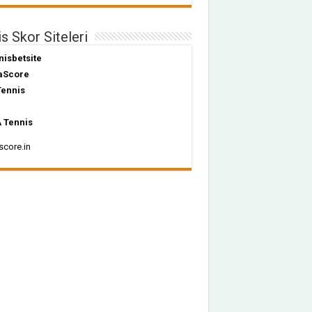
s Skor Siteleri
nisbetsite
aScore
Tennis
 Tennis
score.in