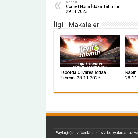
Önceki
Cornet Nuria İddaa Tahmini
29.11.2023
İlgili Makaleler
Taborda Olivares İddaa
Rabin 
Tahmini 28.11.2025
28.11
Paylaştığımız içerikler izinsiz kopyalanamaz ve