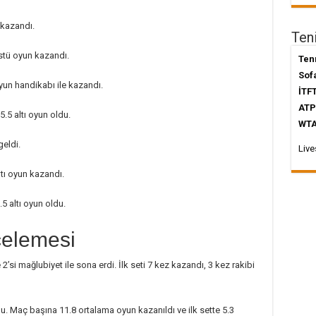
 kazandı.
Teni
stü oyun kazandı.
Ten
Sof
un handikabı ile kazandı.
İTF
ATP
.5 altı oyun oldu.
WTA
eldi.
Live
tı oyun kazandı.
 altı oyun oldu.
celemesi
’si mağlubiyet ile sona erdi. İlk seti 7 kez kazandı, 3 kez rakibi
. Maç başına 11.8 ortalama oyun kazanıldı ve ilk sette 5.3