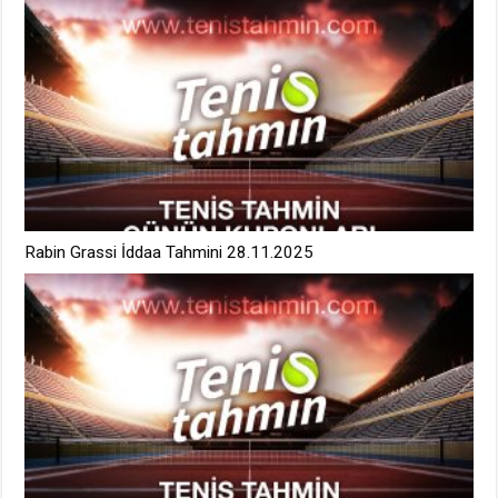
Rabin Grassi İddaa Tahmini 28.11.2025