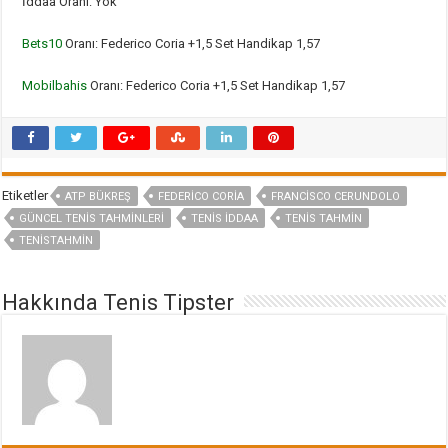
İddaa Oranı: Yok
Bets10
Oranı: Federico Coria +1,5 Set Handikap 1,57
Mobilbahis
Oranı: Federico Coria +1,5 Set Handikap 1,57
Etiketler
ATP BÜKREŞ
FEDERICO CORIA
FRANCISCO CERUNDOLO
GÜNCEL TENIS TAHMINLERI
TENIS IDDAA
TENIS TAHMIN
TENISTAHMIN
Hakkında Tenis Tipster