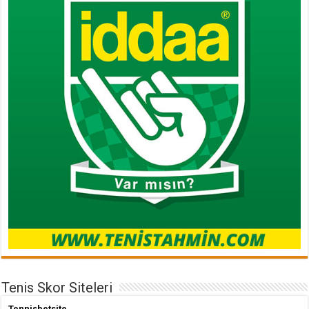
Tenis Skor Siteleri
Tennisbetsite