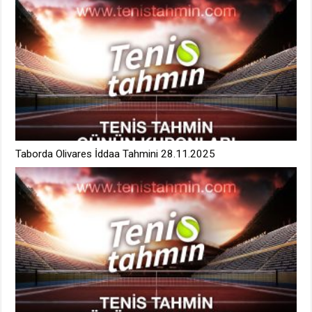
Taborda Olivares İddaa Tahmini 28.11.2025