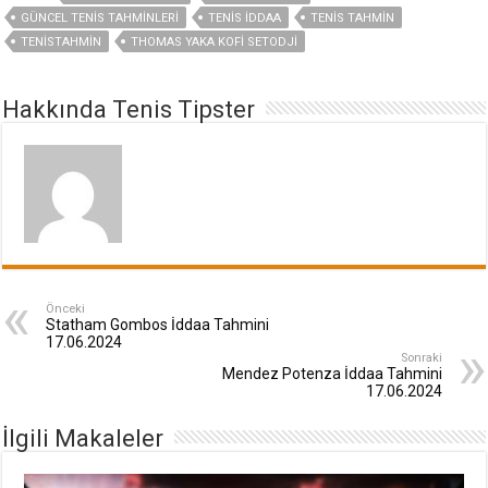
GÜNCEL TENIS TAHMINLERI
TENIS IDDAA
TENIS TAHMIN
TENISTAHMIN
THOMAS YAKA KOFI SETODJI
Hakkında Tenis Tipster
Önceki
Statham Gombos İddaa Tahmini
17.06.2024
Sonraki
Mendez Potenza İddaa Tahmini
17.06.2024
İlgili Makaleler