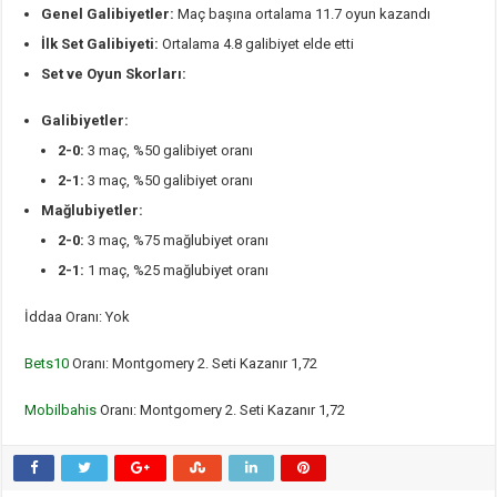
Genel Galibiyetler:
Maç başına ortalama 11.7 oyun kazandı
İlk Set Galibiyeti:
Ortalama 4.8 galibiyet elde etti
Set ve Oyun Skorları:
Galibiyetler:
2-0:
3 maç, %50 galibiyet oranı
2-1:
3 maç, %50 galibiyet oranı
Mağlubiyetler:
2-0:
3 maç, %75 mağlubiyet oranı
2-1:
1 maç, %25 mağlubiyet oranı
İddaa Oranı: Yok
Bets10
Oranı: Montgomery 2. Seti Kazanır 1,72
Mobilbahis
Oranı: Montgomery 2. Seti Kazanır 1,72