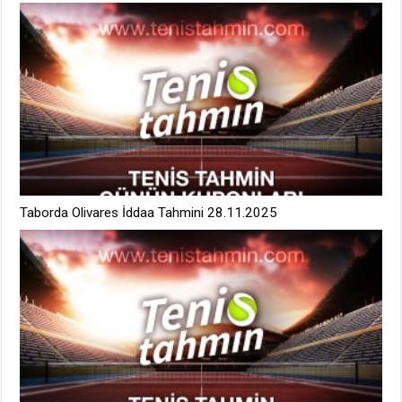
Taborda Olivares İddaa Tahmini 28.11.2025