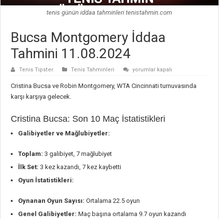
tenis günün iddaa tahminleri tenistahmin.com
Bucsa Montgomery İddaa
Tahmini 11.08.2024
Bucsa
Tenis Tipster
Tenis Tahminleri
yorumlar kapalı
Montgomery
İddaa
Cristina Bucsa ve Robin Montgomery, WTA Cincinnati turnuvasında
Tahmini
11.08.2024
karşı karşıya gelecek.
için
Cristina Bucsa: Son 10 Maç İstatistikleri
Galibiyetler ve Mağlubiyetler:
Toplam:
3 galibiyet, 7 mağlubiyet
İlk Set:
3 kez kazandı, 7 kez kaybetti
Oyun İstatistikleri:
Oynanan Oyun Sayısı:
Ortalama 22.5 oyun
Genel Galibiyetler:
Maç başına ortalama 9.7 oyun kazandı