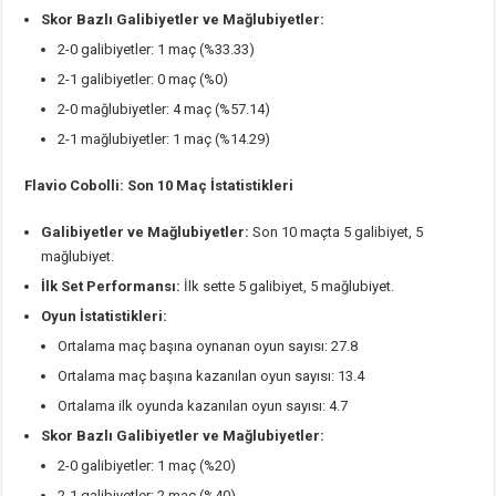
Skor Bazlı Galibiyetler ve Mağlubiyetler:
2-0 galibiyetler: 1 maç (%33.33)
2-1 galibiyetler: 0 maç (%0)
2-0 mağlubiyetler: 4 maç (%57.14)
2-1 mağlubiyetler: 1 maç (%14.29)
Flavio Cobolli: Son 10 Maç İstatistikleri
Galibiyetler ve Mağlubiyetler:
Son 10 maçta 5 galibiyet, 5
mağlubiyet.
İlk Set Performansı:
İlk sette 5 galibiyet, 5 mağlubiyet.
Oyun İstatistikleri:
Ortalama maç başına oynanan oyun sayısı: 27.8
Ortalama maç başına kazanılan oyun sayısı: 13.4
Ortalama ilk oyunda kazanılan oyun sayısı: 4.7
Skor Bazlı Galibiyetler ve Mağlubiyetler:
2-0 galibiyetler: 1 maç (%20)
2-1 galibiyetler: 2 maç (%40)