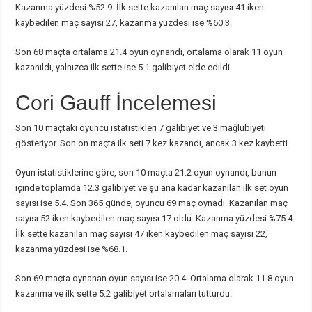
Kazanma yüzdesi %52.9. İlk sette kazanılan maç sayısı 41 iken
kaybedilen maç sayısı 27, kazanma yüzdesi ise %60.3.
Son 68 maçta ortalama 21.4 oyun oynandı, ortalama olarak 11 oyun
kazanıldı, yalnızca ilk sette ise 5.1 galibiyet elde edildi.
Cori Gauff İncelemesi
Son 10 maçtaki oyuncu istatistikleri 7 galibiyet ve 3 mağlubiyeti
gösteriyor. Son on maçta ilk seti 7 kez kazandı, ancak 3 kez kaybetti.
Oyun istatistiklerine göre, son 10 maçta 21.2 oyun oynandı, bunun
içinde toplamda 12.3 galibiyet ve şu ana kadar kazanılan ilk set oyun
sayısı ise 5.4. Son 365 günde, oyuncu 69 maç oynadı. Kazanılan maç
sayısı 52 iken kaybedilen maç sayısı 17 oldu. Kazanma yüzdesi %75.4.
İlk sette kazanılan maç sayısı 47 iken kaybedilen maç sayısı 22,
kazanma yüzdesi ise %68.1.
Son 69 maçta oynanan oyun sayısı ise 20.4. Ortalama olarak 11.8 oyun
kazanma ve ilk sette 5.2 galibiyet ortalamaları tutturdu.