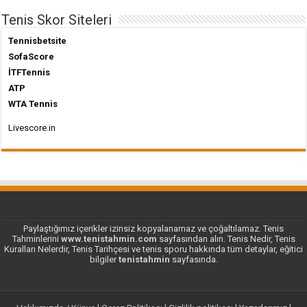
Tenis Skor Siteleri
Tennisbetsite
SofaScore
İTFTennis
ATP
WTA Tennis
Livescore.in
Paylaştığımız içerikler izinsiz kopyalanamaz ve çoğaltılamaz. Tenis
Tahminlerini
www.tenistahmin.com
sayfasından alın. Tenis Nedir, Tenis
Kuralları Nelerdir, Tenis Tarihçesi ve tenis sporu hakkında tüm detaylar, eğitici
bilgiler
tenistahmin
sayfasında.