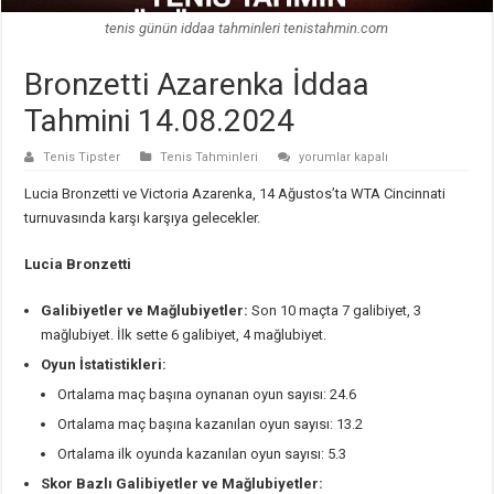
tenis günün iddaa tahminleri tenistahmin.com
Bronzetti Azarenka İddaa
Tahmini 14.08.2024
Bronzetti
Tenis Tipster
Tenis Tahminleri
yorumlar kapalı
Azarenka
İddaa
Lucia Bronzetti ve Victoria Azarenka, 14 Ağustos’ta WTA Cincinnati
Tahmini
14.08.2024
turnuvasında karşı karşıya gelecekler.
için
Lucia Bronzetti
Galibiyetler ve Mağlubiyetler:
Son 10 maçta 7 galibiyet, 3
mağlubiyet. İlk sette 6 galibiyet, 4 mağlubiyet.
Oyun İstatistikleri:
Ortalama maç başına oynanan oyun sayısı: 24.6
Ortalama maç başına kazanılan oyun sayısı: 13.2
Ortalama ilk oyunda kazanılan oyun sayısı: 5.3
Skor Bazlı Galibiyetler ve Mağlubiyetler: