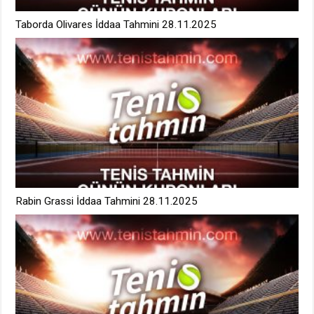
Taborda Olivares İddaa Tahmini 28.11.2025
Rabin Grassi İddaa Tahmini 28.11.2025