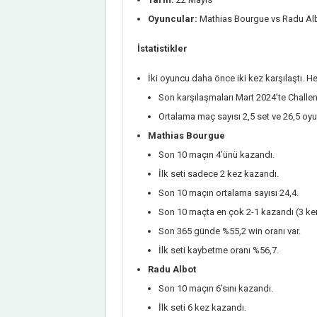
Oyuncular:
Mathias Bourgue vs Radu Al
İstatistikler
İki oyuncu daha önce iki kez karşılaştı. Her
Son karşılaşmaları Mart 2024’te Challe
Ortalama maç sayısı 2,5 set ve 26,5 oyu
Mathias Bourgue
Son 10 maçın 4’ünü kazandı.
İlk seti sadece 2 kez kazandı.
Son 10 maçın ortalama sayısı 24,4.
Son 10 maçta en çok 2-1 kazandı (3 ker
Son 365 günde %55,2 win oranı var.
İlk seti kaybetme oranı %56,7.
Radu Albot
Son 10 maçın 6’sını kazandı.
İlk seti 6 kez kazandı.