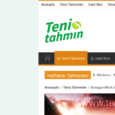
Anasayfa
Tenis Tahminleri
Canlı Skor
Teni
Tenis Tahminleri
Canlı Skor
Haftanın Tahminleri
K. Muchova – M
Anasayfa
/
Tenis Tahminleri
/
Bourgue Albot İ