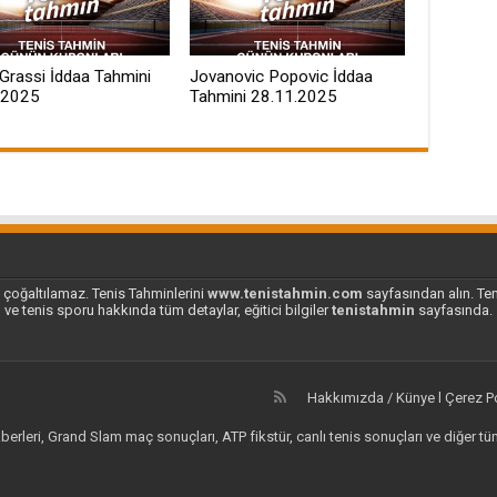
Grassi İddaa Tahmini
Jovanovic Popovic İddaa
.2025
Tahmini 28.11.2025
 çoğaltılamaz. Tenis Tahminlerini
www.tenistahmin.com
sayfasından alın. Teni
ve tenis sporu hakkında tüm detaylar, eğitici bilgiler
tenistahmin
sayfasında.
Hakkımızda / Künye
l
Çerez Po
rleri, Grand Slam maç sonuçları, ATP fikstür, canlı tenis sonuçları ve diğer tü