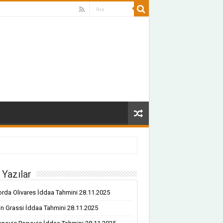
 Yazılar
rda Olivares İddaa Tahmini 28.11.2025
n Grassi İddaa Tahmini 28.11.2025