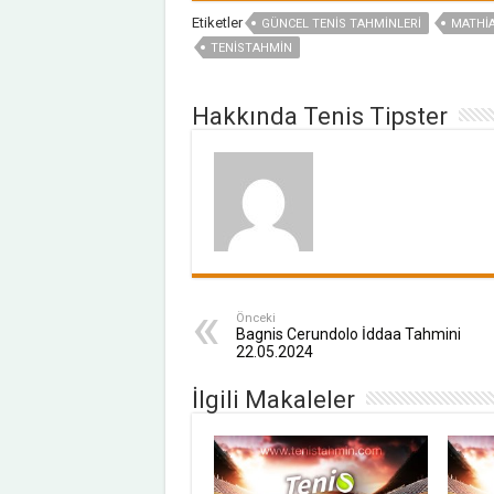
Etiketler
GÜNCEL TENIS TAHMINLERI
MATHI
TENISTAHMIN
Hakkında Tenis Tipster
Önceki
Bagnis Cerundolo İddaa Tahmini
22.05.2024
İlgili Makaleler