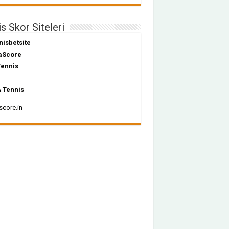
s Skor Siteleri
nisbetsite
aScore
Tennis
 Tennis
score.in