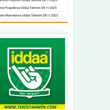
novic Popovic İddaa Tahmini 28.11.2025
va Pospelova İddaa Tahmini 28.11.2025
sen Mamedova İddaa Tahmini 28.11.2025