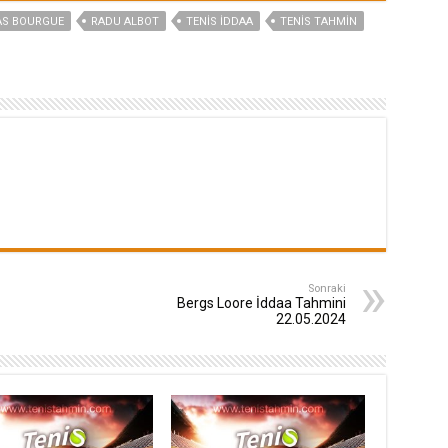
AS BOURGUE
RADU ALBOT
TENIS IDDAA
TENIS TAHMIN
Sonraki
Bergs Loore İddaa Tahmini
22.05.2024