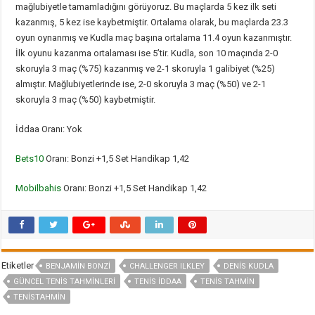
mağlubiyetle tamamladığını görüyoruz. Bu maçlarda 5 kez ilk seti
kazanmış, 5 kez ise kaybetmiştir. Ortalama olarak, bu maçlarda 23.3
oyun oynanmış ve Kudla maç başına ortalama 11.4 oyun kazanmıştır.
İlk oyunu kazanma ortalaması ise 5’tir. Kudla, son 10 maçında 2-0
skoruyla 3 maç (%75) kazanmış ve 2-1 skoruyla 1 galibiyet (%25)
almıştır. Mağlubiyetlerinde ise, 2-0 skoruyla 3 maç (%50) ve 2-1
skoruyla 3 maç (%50) kaybetmiştir.
İddaa Oranı: Yok
Bets10
Oranı: Bonzi +1,5 Set Handikap 1,42
Mobilbahis
Oranı: Bonzi +1,5 Set Handikap 1,42
Etiketler
BENJAMIN BONZI
CHALLENGER ILKLEY
DENIS KUDLA
GÜNCEL TENIS TAHMINLERI
TENIS IDDAA
TENIS TAHMIN
TENISTAHMIN