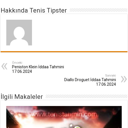
Hakkında Tenis Tipster
Önceki
Peniston Klein İddaa Tahmini
17.06.2024
Sonraki
Diallo Droguet İddaa Tahmini
17.06.2024
İlgili Makaleler