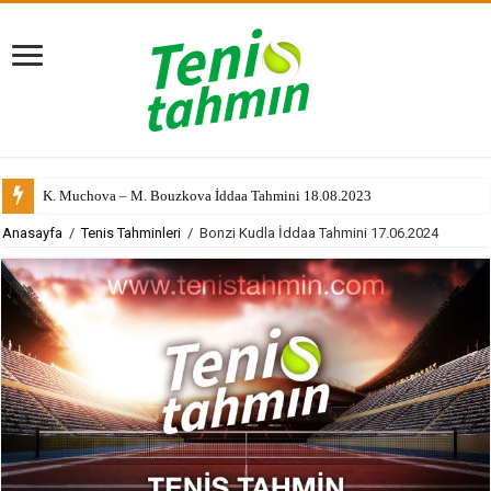
K. Muchova – M. Bouzkova İddaa Tahmini 18.08.2023
Anasayfa
/
Tenis Tahminleri
/
Bonzi Kudla İddaa Tahmini 17.06.2024