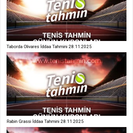
Taborda Olivares İddaa Tahmini 28.11.2025
Rabin Grassi İddaa Tahmini 28.11.2025