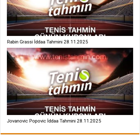
Rabin Grassi İddaa Tahmini 28.11.2025
Jovanovic Popovic İddaa Tahmini 28.11.2025