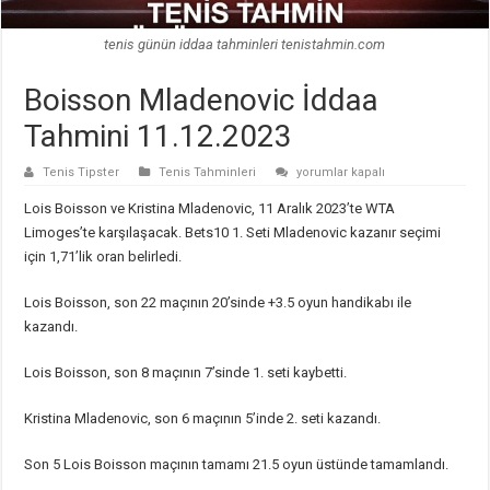
tenis günün iddaa tahminleri tenistahmin.com
Boisson Mladenovic İddaa
Tahmini 11.12.2023
Boisson
Tenis Tipster
Tenis Tahminleri
yorumlar kapalı
Mladenovic
İddaa
Lois Boisson ve Kristina Mladenovic, 11 Aralık 2023’te WTA
Tahmini
11.12.2023
Limoges’te karşılaşacak. Bets10 1. Seti Mladenovic kazanır seçimi
için
için 1,71’lik oran belirledi.
Lois Boisson, son 22 maçının 20’sinde +3.5 oyun handikabı ile
kazandı.
Lois Boisson, son 8 maçının 7’sinde 1. seti kaybetti.
Kristina Mladenovic, son 6 maçının 5’inde 2. seti kazandı.
Son 5 Lois Boisson maçının tamamı 21.5 oyun üstünde tamamlandı.