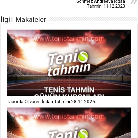
Sönmez Andreeva İddaa
Tahmini 11.12.2023
İlgili Makaleler
Taborda Olivares İddaa Tahmini 28.11.2025