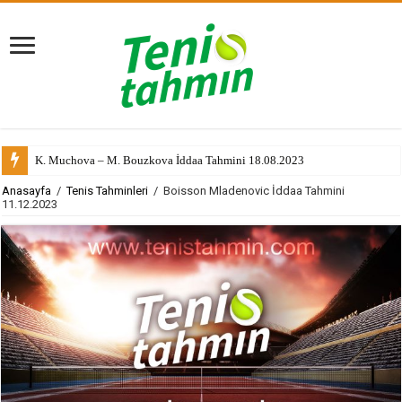
K. Muchova – M. Bouzkova İddaa Tahmini 18.08.2023
Anasayfa
/
Tenis Tahminleri
/
Boisson Mladenovic İddaa Tahmini
11.12.2023