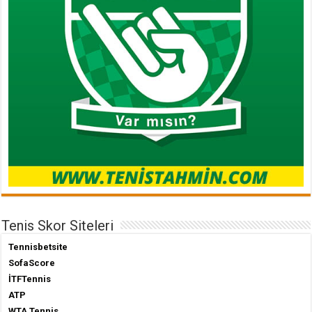
Tenis Skor Siteleri
Tennisbetsite
SofaScore
İTFTennis
ATP
WTA Tennis