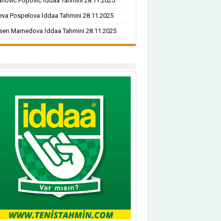
novic Popovic İddaa Tahmini 28.11.2025
va Pospelova İddaa Tahmini 28.11.2025
sen Mamedova İddaa Tahmini 28.11.2025