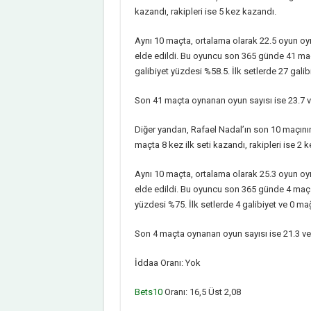
kazandı, rakipleri ise 5 kez kazandı.
Aynı 10 maçta, ortalama olarak 22.5 oyun oyn
elde edildi. Bu oyuncu son 365 günde 41 maç 
galibiyet yüzdesi %58.5. İlk setlerde 27 gal
Son 41 maçta oynanan oyun sayısı ise 23.7 ve 
Diğer yandan, Rafael Nadal’ın son 10 maçının 5
maçta 8 kez ilk seti kazandı, rakipleri ise 2 
Aynı 10 maçta, ortalama olarak 25.3 oyun oyn
elde edildi. Bu oyuncu son 365 günde 4 maç oy
yüzdesi %75. İlk setlerde 4 galibiyet ve 0 m
Son 4 maçta oynanan oyun sayısı ise 21.3 ve s
İddaa Oranı: Yok
Bets10
Oranı: 16,5 Üst 2,08