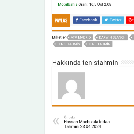
Mobilbahis
Oranı: 16,5 Üst 2,08
Facebook
Twitter
Paylaş
Etiketler
ATP MADRID
DARWIN BLANCH
TENIS TAHMIN
TENISTAHMIN
Hakkında tenistahmin
Önceki
Hassan Mochizuki İddaa
Tahmini 23.04.2024