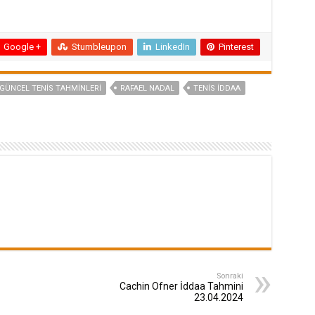
Google +
Stumbleupon
LinkedIn
Pinterest
GÜNCEL TENIS TAHMINLERI
RAFAEL NADAL
TENIS IDDAA
Sonraki
Cachin Ofner İddaa Tahmini
23.04.2024