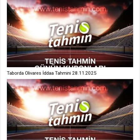
Taborda Olivares İddaa Tahmini 28.11.2025