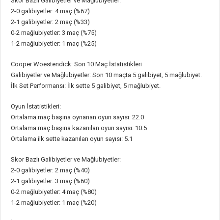
Skor Bazlı Galibiyetler ve Mağlubiyetler:
2-0 galibiyetler: 4 maç (%67)
2-1 galibiyetler: 2 maç (%33)
0-2 mağlubiyetler: 3 maç (%75)
1-2 mağlubiyetler: 1 maç (%25)
Cooper Woestendick: Son 10 Maç İstatistikleri
Galibiyetler ve Mağlubiyetler: Son 10 maçta 5 galibiyet, 5 mağlubiyet.
İlk Set Performansı: İlk sette 5 galibiyet, 5 mağlubiyet.
Oyun İstatistikleri:
Ortalama maç başına oynanan oyun sayısı: 22.0
Ortalama maç başına kazanılan oyun sayısı: 10.5
Ortalama ilk sette kazanılan oyun sayısı: 5.1
Skor Bazlı Galibiyetler ve Mağlubiyetler:
2-0 galibiyetler: 2 maç (%40)
2-1 galibiyetler: 3 maç (%60)
0-2 mağlubiyetler: 4 maç (%80)
1-2 mağlubiyetler: 1 maç (%20)