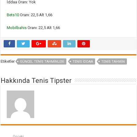
İddaa Oranı: Yok
Bets10
Oranı: 22,5 Alt 1,66
Mobilbahis
Oranı: 22,5 Alt 1,66
Etiketler
GÜNCEL TENIS TAHMINLERI
TENIS IDDAA
TENIS TAHMIN
Hakkında Tenis Tipster
Önceki