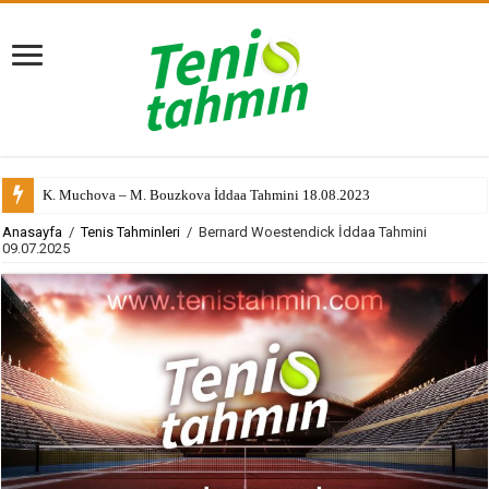
K. Muchova – M. Bouzkova İddaa Tahmini 18.08.2023
Anasayfa
/
Tenis Tahminleri
/
Bernard Woestendick İddaa Tahmini
09.07.2025