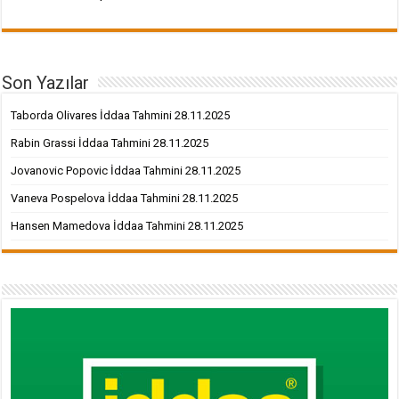
Son Yazılar
Taborda Olivares İddaa Tahmini 28.11.2025
Rabin Grassi İddaa Tahmini 28.11.2025
Jovanovic Popovic İddaa Tahmini 28.11.2025
Vaneva Pospelova İddaa Tahmini 28.11.2025
Hansen Mamedova İddaa Tahmini 28.11.2025