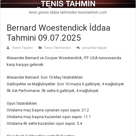
tenis günün iddaa tahminleri tenistahmin.com
Bernard Woestendick İddaa
Tahmini 09.07.2025
Bernard
Tenis Tipster
Tenis Tahminleri
yorumlar kapalı
Woestendick
İddaa
Alexander Bernard ve Cooper Woestendick, ITF USA turnuvasında
Tahmini
09.07.2025
karşı karşıya gelecek.
için
Alexander Bernard: Son 10 Maç İstatistikleri
Galibiyetler ve Mağlubiyetler: Son 10 maçta 6 galibiyet, 4 mağlubiyet.
İlk Set Performansı: İlk sette 6 galibiyet, 4 mağlubiyet.
Oyun İstatistikleri:
Ortalama maç başına oynanan oyun sayısı: 21.2
Ortalama maç başına kazanılan oyun sayısı: 11.1
Ortalama ilk sette kazanılan oyun sayısı: 5.4