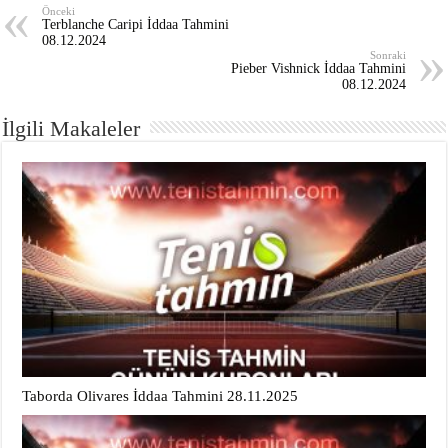
Önceki
Terblanche Caripi İddaa Tahmini
08.12.2024
Sonraki
Pieber Vishnick İddaa Tahmini
08.12.2024
İlgili Makaleler
Taborda Olivares İddaa Tahmini 28.11.2025