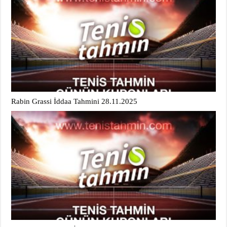
Rabin Grassi İddaa Tahmini 28.11.2025