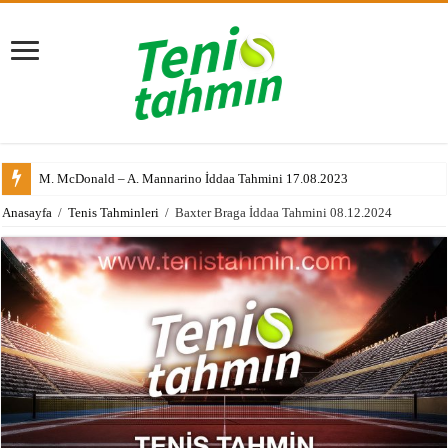
M. McDonald – A. Mannarino İddaa Tahmini 17.08.2023
Anasayfa
/
Tenis Tahminleri
/
Baxter Braga İddaa Tahmini 08.12.2024