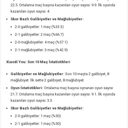
22.5. Ortalama maç başına kazanılan oyun sayısı: 9.9. İlk oyunda
kazanılan oyun sayısı: 4.
Skor Bazlı Galibiyetler ve Mağlubiyetler:
2-0 galibiyetler: 1 maç (%33.3)
2-1 galibiyetler: 2 maç (%66.7)
2-0 mağlubiyetler: 4 maç (%57.1)
2-1 mağlubiyetler: 3 maç (%42.9)
Xiaodi You: Son 10 Maç İstatistikleri
Galibiyetler ve Mağlubiyetler:
Son 10 maçta 2 galibiyet, 8
mağlubiyet. İlk sette 2 galibiyet, 8 mağlubiyet.
Oyun İstatistikleri:
Ortalama maç başına oynanan oyun sayısı:
21.7. Ortalama maç başına kazanılan oyun sayısı: 9.1. İlk oyunda
kazanılan oyun sayısı: 3.3.
Skor Bazlı Galibiyetler ve Mağlubiyetler:
2-0 galibiyetler: 1 maç (%50)
2-1 galibiyetler: 1 maç (%50)