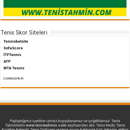
Tenis Skor Siteleri
Tennisbetsite
SofaScore
İTFTennis
ATP
WTA Tennis
Livescore.in
Paylaştığımız içerikler izinsiz kopyalanamaz ve çoğaltılamaz. Tenis
Tahminlerini
www.tenistahmin.com
sayfasından alın. Tenis Nedir, Tenis
Kuralları Nelerdir, Tenis Tarihçesi ve tenis sporu hakkında tüm detaylar, eğitici