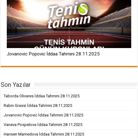
Jovanovic Popovic İddaa Tahmini 28.11.2025
Son Yazılar
Taborda Olivares İddaa Tahmini 28.11.2025
Rabin Grassi İddaa Tahmini 28.11.2025
Jovanovic Popovic İddaa Tahmini 28.11.2025
Vaneva Pospelova İddaa Tahmini 28.11.2025
Hansen Mamedova İddaa Tahmini 28.11.2025