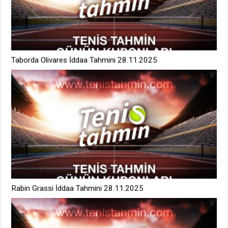
Taborda Olivares İddaa Tahmini 28.11.2025
Rabin Grassi İddaa Tahmini 28.11.2025