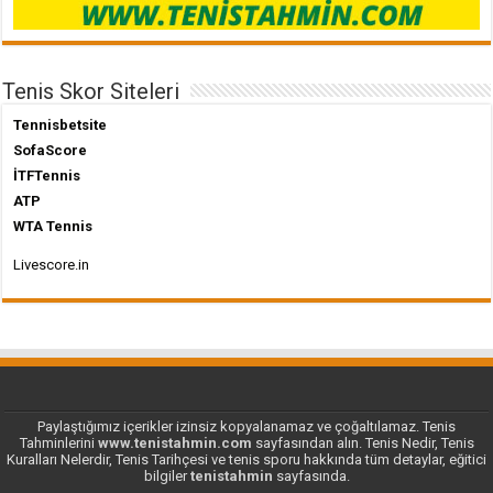
Tenis Skor Siteleri
Tennisbetsite
SofaScore
İTFTennis
ATP
WTA Tennis
Livescore.in
Paylaştığımız içerikler izinsiz kopyalanamaz ve çoğaltılamaz. Tenis
Tahminlerini
www.tenistahmin.com
sayfasından alın. Tenis Nedir, Tenis
Kuralları Nelerdir, Tenis Tarihçesi ve tenis sporu hakkında tüm detaylar, eğitici
bilgiler
tenistahmin
sayfasında.