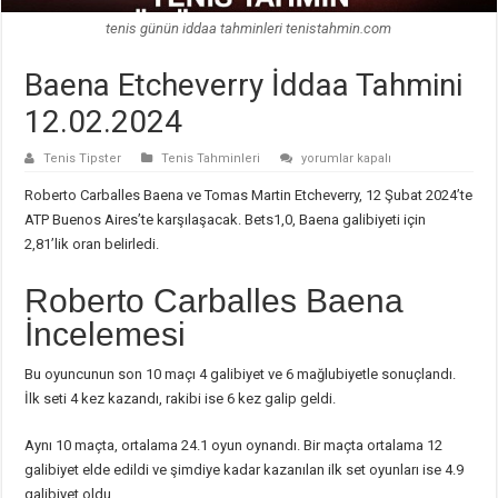
tenis günün iddaa tahminleri tenistahmin.com
Baena Etcheverry İddaa Tahmini
12.02.2024
Baena
Tenis Tipster
Tenis Tahminleri
yorumlar kapalı
Etcheverry
İddaa
Roberto Carballes Baena ve Tomas Martin Etcheverry, 12 Şubat 2024’te
Tahmini
12.02.2024
ATP Buenos Aires’te karşılaşacak. Bets1,0, Baena galibiyeti için
için
2,81’lik oran belirledi.
Roberto Carballes Baena
İncelemesi
Bu oyuncunun son 10 maçı 4 galibiyet ve 6 mağlubiyetle sonuçlandı.
İlk seti 4 kez kazandı, rakibi ise 6 kez galip geldi.
Aynı 10 maçta, ortalama 24.1 oyun oynandı. Bir maçta ortalama 12
galibiyet elde edildi ve şimdiye kadar kazanılan ilk set oyunları ise 4.9
galibiyet oldu.