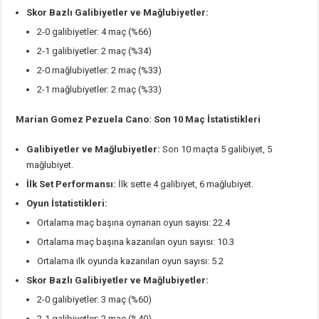
Skor Bazlı Galibiyetler ve Mağlubiyetler:
2-0 galibiyetler: 4 maç (%66)
2-1 galibiyetler: 2 maç (%34)
2-0 mağlubiyetler: 2 maç (%33)
2-1 mağlubiyetler: 2 maç (%33)
Marian Gomez Pezuela Cano: Son 10 Maç İstatistikleri
Galibiyetler ve Mağlubiyetler:
Son 10 maçta 5 galibiyet, 5
mağlubiyet.
İlk Set Performansı:
İlk sette 4 galibiyet, 6 mağlubiyet.
Oyun İstatistikleri:
Ortalama maç başına oynanan oyun sayısı: 22.4
Ortalama maç başına kazanılan oyun sayısı: 10.3
Ortalama ilk oyunda kazanılan oyun sayısı: 5.2
Skor Bazlı Galibiyetler ve Mağlubiyetler:
2-0 galibiyetler: 3 maç (%60)
2-1 galibiyetler: 2 maç (%40)