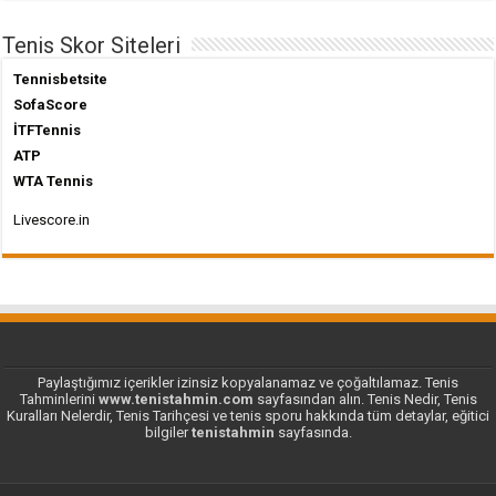
Tenis Skor Siteleri
Tennisbetsite
SofaScore
İTFTennis
ATP
WTA Tennis
Livescore.in
Paylaştığımız içerikler izinsiz kopyalanamaz ve çoğaltılamaz. Tenis
Tahminlerini
www.tenistahmin.com
sayfasından alın. Tenis Nedir, Tenis
Kuralları Nelerdir, Tenis Tarihçesi ve tenis sporu hakkında tüm detaylar, eğitici
bilgiler
tenistahmin
sayfasında.