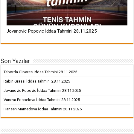
Jovanovic Popovic İddaa Tahmini 28.11.2025
Son Yazılar
Taborda Olivares İddaa Tahmini 28.11.2025
Rabin Grassi İddaa Tahmini 28.11.2025
Jovanovic Popovic İddaa Tahmini 28.11.2025
Vaneva Pospelova İddaa Tahmini 28.11.2025
Hansen Mamedova İddaa Tahmini 28.11.2025