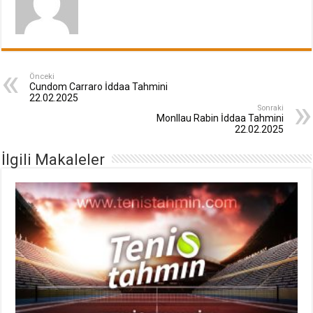
Önceki
Cundom Carraro İddaa Tahmini
22.02.2025
Sonraki
Monllau Rabin İddaa Tahmini
22.02.2025
İlgili Makaleler