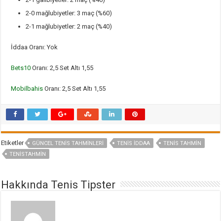
2-0 mağlubiyetler: 3 maç (%60)
2-1 mağlubiyetler: 2 maç (%40)
İddaa Oranı: Yok
Bets10
Oranı: 2,5 Set Altı 1,55
Mobilbahis
Oranı: 2,5 Set Altı 1,55
Etiketler
GÜNCEL TENIS TAHMINLERI
TENIS IDDAA
TENIS TAHMIN
TENISTAHMIN
Hakkında Tenis Tipster