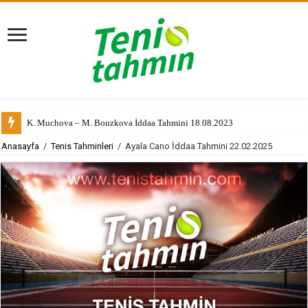
K. Muchova – M. Bouzkova İddaa Tahmini 18.08.2023
Anasayfa
/
Tenis Tahminleri
/
Ayala Cano İddaa Tahmini 22.02.2025