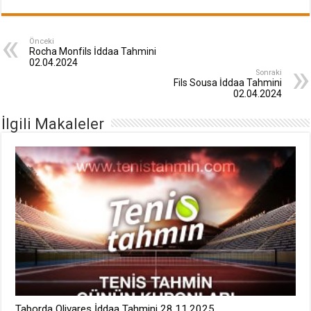
Önceki
Rocha Monfils İddaa Tahmini
02.04.2024
Sonraki
Fils Sousa İddaa Tahmini
02.04.2024
İlgili Makaleler
Taborda Olivares İddaa Tahmini 28.11.2025