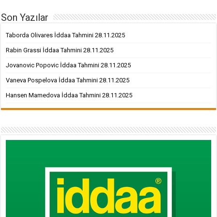
Son Yazılar
Taborda Olivares İddaa Tahmini 28.11.2025
Rabin Grassi İddaa Tahmini 28.11.2025
Jovanovic Popovic İddaa Tahmini 28.11.2025
Vaneva Pospelova İddaa Tahmini 28.11.2025
Hansen Mamedova İddaa Tahmini 28.11.2025