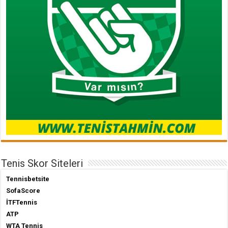
Tenis Skor Siteleri
Tennisbetsite
SofaScore
İTFTennis
ATP
WTA Tennis