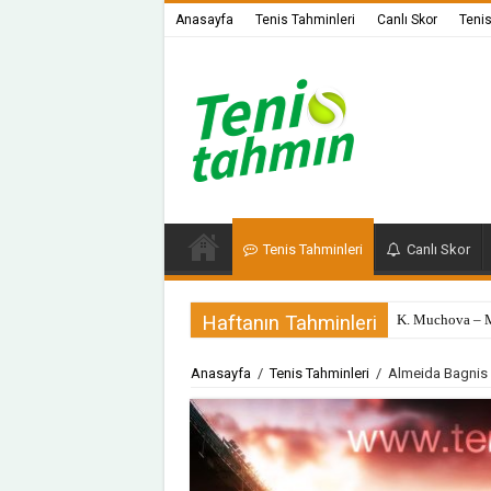
Anasayfa
Tenis Tahminleri
Canlı Skor
Teni
Tenis Tahminleri
Canlı Skor
Haftanın Tahminleri
K. Muchova – M
Anasayfa
/
Tenis Tahminleri
/
Almeida Bagnis 