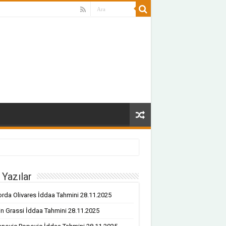
 Yazılar
rda Olivares İddaa Tahmini 28.11.2025
n Grassi İddaa Tahmini 28.11.2025