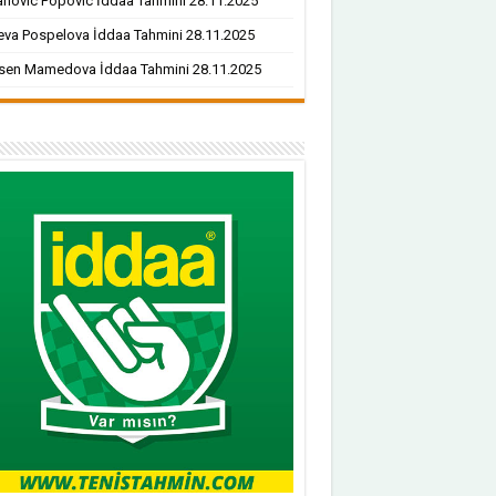
novic Popovic İddaa Tahmini 28.11.2025
va Pospelova İddaa Tahmini 28.11.2025
sen Mamedova İddaa Tahmini 28.11.2025