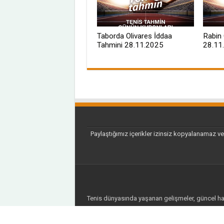
Taborda Olivares İddaa
Rabin 
Tahmini 28.11.2025
28.11
Paylaştığımız içerikler izinsiz kopyalanamaz ve
Tenis dünyasında yaşanan gelişmeler, güncel habe
burada. ©2026, Tüm Haklarımız Saklıdır.