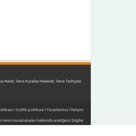
s Nedir, Tenis Kuralları Nelerdir, Tenis Tarihçesi
litikası
l
Gizlilik politikası
l
Yazarlarımız
l
İletişim
m tenis müsabakaları hakkında aradığınız bilgiler