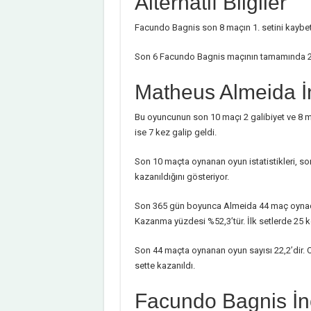
Alternatif Bilgiler
Facundo Bagnis son 8 maçın 1. setini kaybett
Son 6 Facundo Bagnis maçının tamamında 21
Matheus Almeida İ
Bu oyuncunun son 10 maçı 2 galibiyet ve 8 ma
ise 7 kez galip geldi.
Son 10 maçta oynanan oyun istatistikleri, so
kazanıldığını gösteriyor.
Son 365 gün boyunca Almeida 44 maç oynadı.
Kazanma yüzdesi %52,3’tür. İlk setlerde 25 
Son 44 maçta oynanan oyun sayısı 22,2’dir. Or
sette kazanıldı.
Facundo Bagnis İn