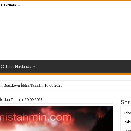
s Hakkında
Tenis Hakkında
. Bouzkova İddaa Tahmini 18.08.2023
İddaa Tahmini 20.09.2023
Son
Tabo
Rabi