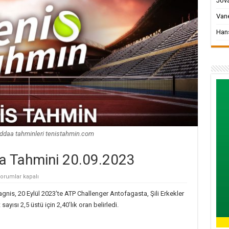
Jova
Vane
Han
iddaa tahminleri tenistahmin.com
a Tahmini 20.09.2023
lmeida
orumlar kapalı
agnis
ddaa
nis, 20 Eylül 2023’te ATP Challenger Antofagasta, Şili Erkekler
ahmini
0.09.2023
ayısı 2,5 üstü için 2,40’lık oran belirledi.
çin