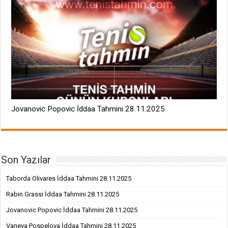
Jovanovic Popovic İddaa Tahmini 28.11.2025
Son Yazılar
Taborda Olivares İddaa Tahmini 28.11.2025
Rabin Grassi İddaa Tahmini 28.11.2025
Jovanovic Popovic İddaa Tahmini 28.11.2025
Vaneva Pospelova İddaa Tahmini 28.11.2025