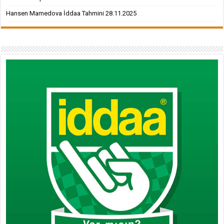
Hansen Mamedova İddaa Tahmini 28.11.2025