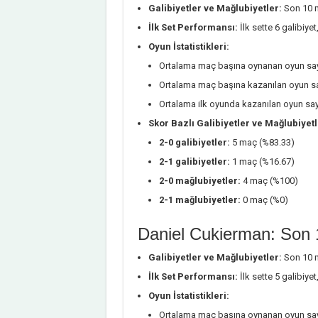
Galibiyetler ve Mağlubiyetler:
Son 10 m
İlk Set Performansı:
İlk sette 6 galibiyet
Oyun İstatistikleri:
Ortalama maç başına oynanan oyun sayı
Ortalama maç başına kazanılan oyun say
Ortalama ilk oyunda kazanılan oyun sayı
Skor Bazlı Galibiyetler ve Mağlubiyetl
2-0 galibiyetler:
5 maç (%83.33)
2-1 galibiyetler:
1 maç (%16.67)
2-0 mağlubiyetler:
4 maç (%100)
2-1 mağlubiyetler:
0 maç (%0)
Daniel Cukierman: Son 10
Galibiyetler ve Mağlubiyetler:
Son 10 m
İlk Set Performansı:
İlk sette 5 galibiyet
Oyun İstatistikleri:
Ortalama maç başına oynanan oyun say