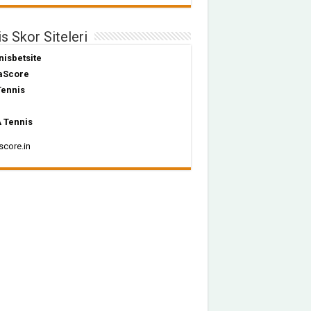
s Skor Siteleri
nisbetsite
aScore
Tennis
 Tennis
score.in